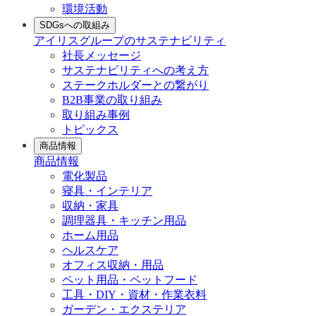
環境活動
SDGsへの取組み
アイリスグループのサステナビリティ
社長メッセージ
サステナビリティへの考え方
ステークホルダーとの繋がり
B2B事業の取り組み
取り組み事例
トピックス
商品情報
商品情報
電化製品
寝具・インテリア
収納・家具
調理器具・キッチン用品
ホーム用品
ヘルスケア
オフィス収納・用品
ペット用品・ペットフード
工具・DIY・資材・作業衣料
ガーデン・エクステリア