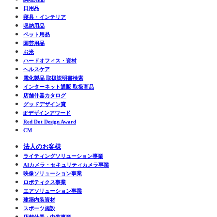
日用品
寝具・インテリア
収納用品
ペット用品
園芸用品
お米
ハードオフィス・資材
ヘルスケア
電化製品 取扱説明書検索
インターネット通販 取扱商品
店舗什器カタログ
グッドデザイン賞
iFデザインアワード
Red Dot Design Award
CM
法人のお客様
ライティングソリューション事業
AIカメラ・セキュリティカメラ事業
映像ソリューション事業
ロボティクス事業
エアソリューション事業
建築内装資材
スポーツ施設
店舗什器・内装事業