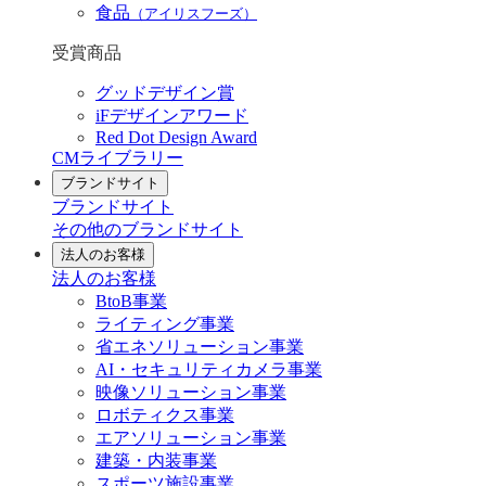
食品
（アイリスフーズ）
受賞商品
グッドデザイン賞
iFデザインアワード
Red Dot Design Award
CMライブラリー
ブランドサイト
ブランドサイト
その他のブランドサイト
法人のお客様
法人のお客様
BtoB事業
ライティング事業
省エネソリューション事業
AI・セキュリティカメラ事業
映像ソリューション事業
ロボティクス事業
エアソリューション事業
建築・内装事業
スポーツ施設事業