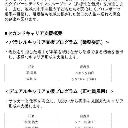
のダイバーシティ&インクルージョン（多様性と包摂）を推進しま
す。また、地域の未来を担う子どもたちが安心してプロスポーツ
選手を目指し、引退後も地域に根ざした第二の人生を送れる機会
の創出を図ります。
■セカンドキャリア支援概要
＜パラレルキャリア支援プログラム（業務委託）＞
・現役を引退した選手が本業を続けながら活躍できる機会を創出
し、多様なキャリア形成を支援します。
氏名
現所属
梁 勇基
ベガルタ仙台
遠藤 康
なかのFC（代表）
＜デュアルキャリア支援プログラム（正社員雇用）＞
・サッカーと仕事を両立し、現役中から将来を見据えたキャリア
形成を支援します。
氏名
前所属
秋元 佑太
ソニー仙台FC
信太 英駿
ソニー仙台FC