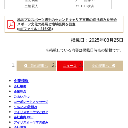
土館 賢人
Y.S.C.C.横浜
地元プロスポーツ選手のセカンドキャリア支援の取り組みを開始
スポーツ文化の発展と地域振興を促進
(pdfファイル：316KB)
掲載日：2025年03月25日
※掲載している内容は掲載日時点の情報です。
ニュース
企業情報
会社概要
企業理念
ごあいさつ
コーポレートメッセージ
SDGsへの取組み
アイリスオーヤマとは？
会社案内 PDF
アイリスオーヤマの強み
会社沿革