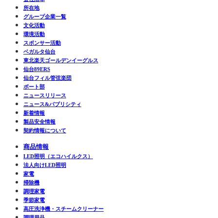
所在地
グループ企業一覧
文化活動
環境活動
スポンサー活動
ベガルタ仙台
東北楽天ゴールデンイーグルス
仙台89ERS
仙台フィル管弦楽団
ボート部
ニュースリリース
ニュース&パブリシティ
新着情報
製品安全情報
契約情報について
商品情報
LED照明（エコハイルクス）
法人向けLED照明
家電
掃除機
調理家電
季節家電
高圧洗浄機・スチームクリーナー
調理用品