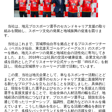
当社は、地元プロスポーツ選手のセカンドキャリア支援の取り
組みを開始し、スポーツ文化の発展と地域振興の促進を図りま
す。
当社はこれまで、宮城県仙台市を拠点とするプロスポーツチー
ム（ベガルタ仙台、東北楽天ゴールデンイーグルス）のスポンサ
ーを務め、地元スポーツの発展と地域社会の活性化に寄与してき
ました。また、2018年には社員の交流や健康促進、企業文化の形
成を目的としたアイリスオーヤマ公式サッカー部「IRIS.F.C」を創
設し、現在は宮城県サッカーリーグ1部で活動しています。
この度、当社は地元企業として、単なるスポンサー活動にとど
まらず、プロスポーツ選手のセカンドキャリア支援に直接関与す
る新たなプログラムを立ち上げることを決定しました。具体的に
は、現役を引退した選手およびセカンドキャリアを見据えた現役
選手を直接支援することで、社会全体の人材活用の幅を広げ、地
域経済の活性化につなげます。プロスポーツ選手は、競技生活を
通じて培ったリーダーシップ、協調性、忍耐力などのスキルを備
えています。こうした強みを生かし、更なる活躍の機会を創出す
ることで、多様なバックグランドを持つ人材の活躍を促し、組織