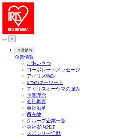
×
企業情報
企業情報
ごあいさつ
コーポレートメッセージ
アイリス物語
6つのキーワード
アイリスオーヤマの強み
企業理念
会社概要
会社沿革
所在地
グループ企業一覧
会社案内PDF
スポンサー活動