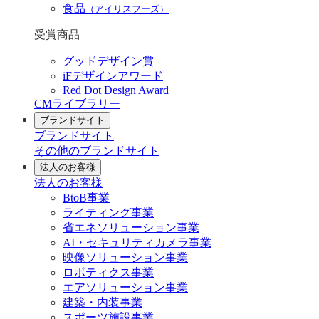
食品
（アイリスフーズ）
受賞商品
グッドデザイン賞
iFデザインアワード
Red Dot Design Award
CMライブラリー
ブランドサイト
ブランドサイト
その他のブランドサイト
法人のお客様
法人のお客様
BtoB事業
ライティング事業
省エネソリューション事業
AI・セキュリティカメラ事業
映像ソリューション事業
ロボティクス事業
エアソリューション事業
建築・内装事業
スポーツ施設事業