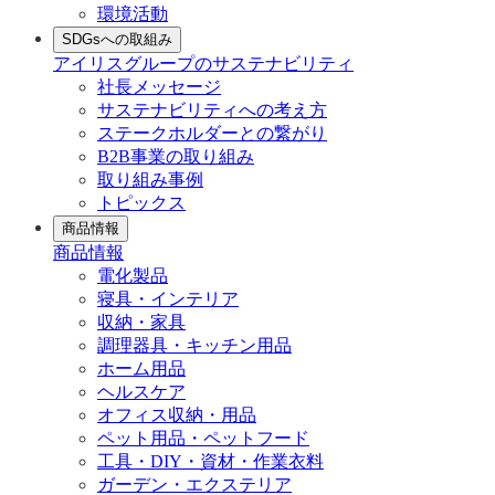
環境活動
SDGsへの取組み
アイリスグループのサステナビリティ
社長メッセージ
サステナビリティへの考え方
ステークホルダーとの繋がり
B2B事業の取り組み
取り組み事例
トピックス
商品情報
商品情報
電化製品
寝具・インテリア
収納・家具
調理器具・キッチン用品
ホーム用品
ヘルスケア
オフィス収納・用品
ペット用品・ペットフード
工具・DIY・資材・作業衣料
ガーデン・エクステリア