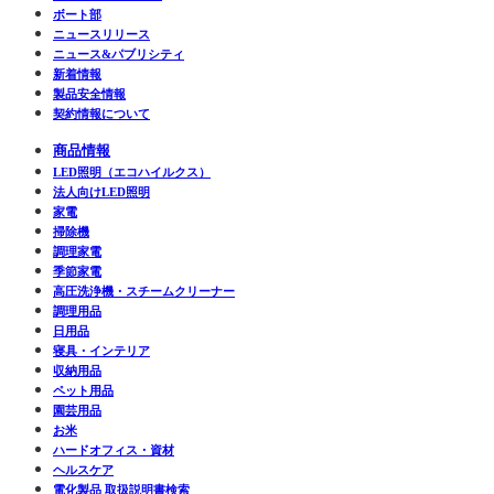
ボート部
ニュースリリース
ニュース&パブリシティ
新着情報
製品安全情報
契約情報について
商品情報
LED照明（エコハイルクス）
法人向けLED照明
家電
掃除機
調理家電
季節家電
高圧洗浄機・スチームクリーナー
調理用品
日用品
寝具・インテリア
収納用品
ペット用品
園芸用品
お米
ハードオフィス・資材
ヘルスケア
電化製品 取扱説明書検索