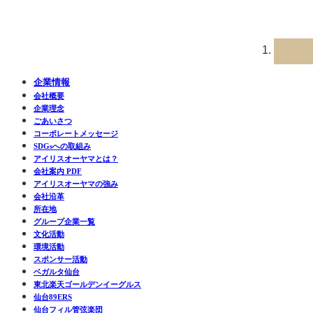
企業情報
会社概要
企業理念
ごあいさつ
コーポレートメッセージ
SDGsへの取組み
アイリスオーヤマとは？
会社案内 PDF
アイリスオーヤマの強み
会社沿革
所在地
グループ企業一覧
文化活動
環境活動
スポンサー活動
ベガルタ仙台
東北楽天ゴールデンイーグルス
仙台89ERS
仙台フィル管弦楽団