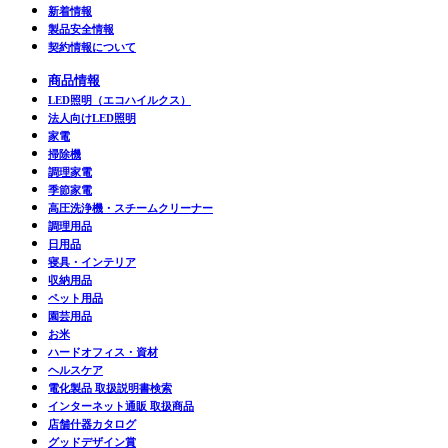
新着情報
製品安全情報
契約情報について
商品情報
LED照明（エコハイルクス）
法人向けLED照明
家電
掃除機
調理家電
季節家電
高圧洗浄機・スチームクリーナー
調理用品
日用品
寝具・インテリア
収納用品
ペット用品
園芸用品
お米
ハードオフィス・資材
ヘルスケア
電化製品 取扱説明書検索
インターネット通販 取扱商品
店舗什器カタログ
グッドデザイン賞