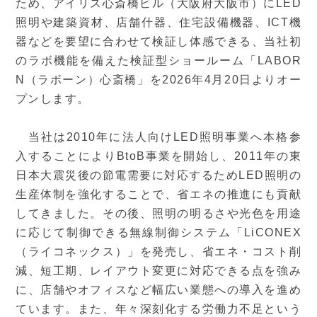
ため、アイリス心斎橋ビル（大阪府大阪市）にLED
照明や建築資材、店舗什器、住宅設備機器、ICT機
器などを要望に合わせて検証し体感できる、当社初
のラボ機能を備えた検証型ショールーム「LABOR
N（ラボーン）心斎橋」を2026年4月20日よりオー
プンします。
当社は2010年に法人向けLED照明事業へ本格参
入することによりBtoB事業を開始し、2011年の東
日本大震災後の節電需要に対応するためLED照明の
生産体制を強化することで、省エネの推進にも貢献
してきました。その後、照明の明るさや光色を用途
に応じて制御できる無線制御システム「LiCONEX
（ライコネックス）」を発売し、省エネ・コスト削
減、短工期、レイアウト変更に対応できる点を強み
に、店舗やオフィスなど幅広い業態への導入を進め
ています。また、年々深刻化する労働力不足という