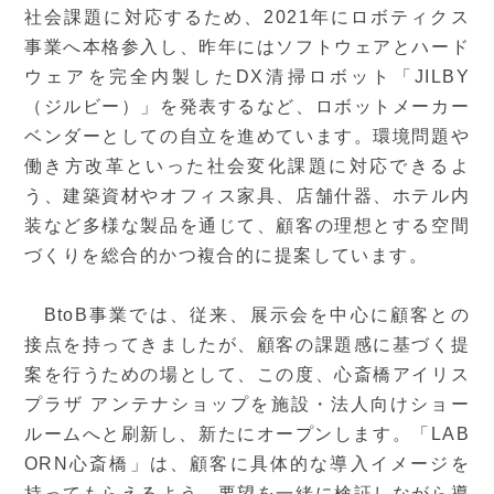
社会課題に対応するため、2021年にロボティクス
事業へ本格参入し、昨年にはソフトウェアとハード
ウェアを完全内製したDX清掃ロボット「JILBY
（ジルビー）」を発表するなど、ロボットメーカー
ベンダーとしての自立を進めています。環境問題や
働き方改革といった社会変化課題に対応できるよ
う、建築資材やオフィス家具、店舗什器、ホテル内
装など多様な製品を通じて、顧客の理想とする空間
づくりを総合的かつ複合的に提案しています。
BtoB事業では、従来、展示会を中心に顧客との
接点を持ってきましたが、顧客の課題感に基づく提
案を行うための場として、この度、心斎橋アイリス
プラザ アンテナショップを施設・法人向けショー
ルームへと刷新し、新たにオープンします。「LAB
ORN心斎橋」は、顧客に具体的な導入イメージを
持ってもらえるよう、要望を一緒に検証しながら導