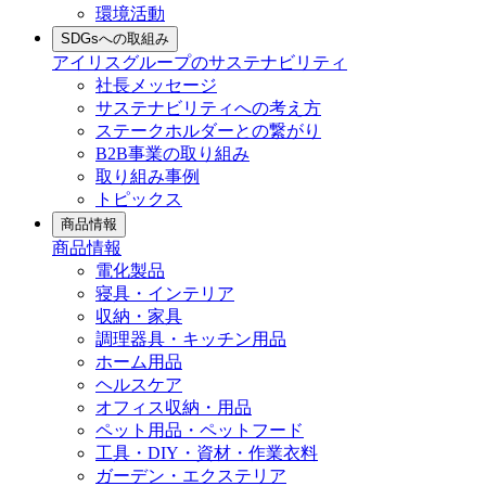
環境活動
SDGsへの取組み
アイリスグループのサステナビリティ
社長メッセージ
サステナビリティへの考え方
ステークホルダーとの繋がり
B2B事業の取り組み
取り組み事例
トピックス
商品情報
商品情報
電化製品
寝具・インテリア
収納・家具
調理器具・キッチン用品
ホーム用品
ヘルスケア
オフィス収納・用品
ペット用品・ペットフード
工具・DIY・資材・作業衣料
ガーデン・エクステリア