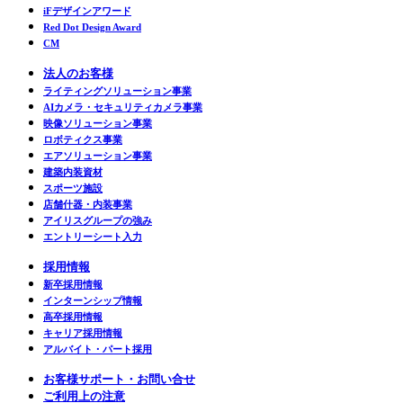
iFデザインアワード
Red Dot Design Award
CM
法人のお客様
ライティングソリューション事業
AIカメラ・セキュリティカメラ事業
映像ソリューション事業
ロボティクス事業
エアソリューション事業
建築内装資材
スポーツ施設
店舗什器・内装事業
アイリスグループの強み
エントリーシート入力
採用情報
新卒採用情報
インターンシップ情報
高卒採用情報
キャリア採用情報
アルバイト・パート採用
お客様サポート・お問い合せ
ご利用上の注意