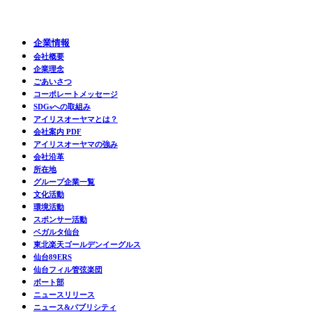
企業情報
会社概要
企業理念
ごあいさつ
コーポレートメッセージ
SDGsへの取組み
アイリスオーヤマとは？
会社案内 PDF
アイリスオーヤマの強み
会社沿革
所在地
グループ企業一覧
文化活動
環境活動
スポンサー活動
ベガルタ仙台
東北楽天ゴールデンイーグルス
仙台89ERS
仙台フィル管弦楽団
ボート部
ニュースリリース
ニュース&パブリシティ