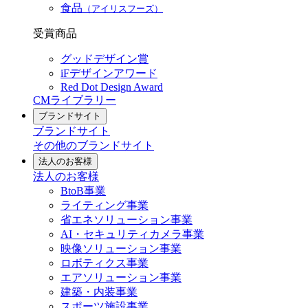
食品
（アイリスフーズ）
受賞商品
グッドデザイン賞
iFデザインアワード
Red Dot Design Award
CMライブラリー
ブランドサイト
ブランドサイト
その他のブランドサイト
法人のお客様
法人のお客様
BtoB事業
ライティング事業
省エネソリューション事業
AI・セキュリティカメラ事業
映像ソリューション事業
ロボティクス事業
エアソリューション事業
建築・内装事業
スポーツ施設事業