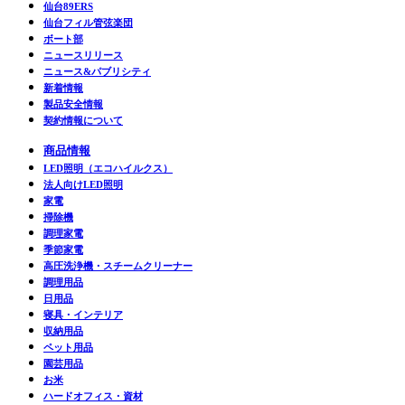
仙台89ERS
仙台フィル管弦楽団
ボート部
ニュースリリース
ニュース&パブリシティ
新着情報
製品安全情報
契約情報について
商品情報
LED照明（エコハイルクス）
法人向けLED照明
家電
掃除機
調理家電
季節家電
高圧洗浄機・スチームクリーナー
調理用品
日用品
寝具・インテリア
収納用品
ペット用品
園芸用品
お米
ハードオフィス・資材