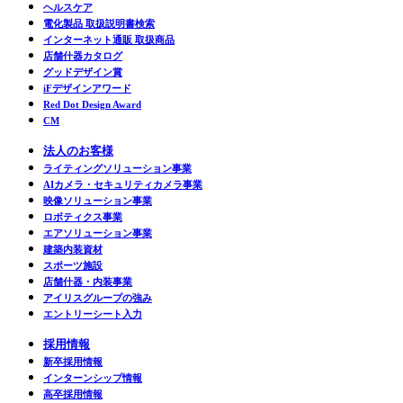
ヘルスケア
電化製品 取扱説明書検索
インターネット通販 取扱商品
店舗什器カタログ
グッドデザイン賞
iFデザインアワード
Red Dot Design Award
CM
法人のお客様
ライティングソリューション事業
AIカメラ・セキュリティカメラ事業
映像ソリューション事業
ロボティクス事業
エアソリューション事業
建築内装資材
スポーツ施設
店舗什器・内装事業
アイリスグループの強み
エントリーシート入力
採用情報
新卒採用情報
インターンシップ情報
高卒採用情報