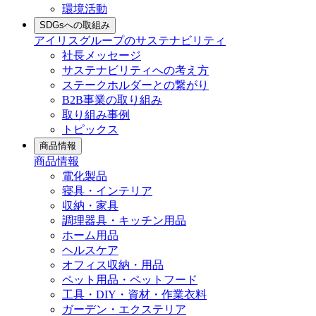
環境活動
SDGsへの取組み
アイリスグループのサステナビリティ
社長メッセージ
サステナビリティへの考え方
ステークホルダーとの繋がり
B2B事業の取り組み
取り組み事例
トピックス
商品情報
商品情報
電化製品
寝具・インテリア
収納・家具
調理器具・キッチン用品
ホーム用品
ヘルスケア
オフィス収納・用品
ペット用品・ペットフード
工具・DIY・資材・作業衣料
ガーデン・エクステリア