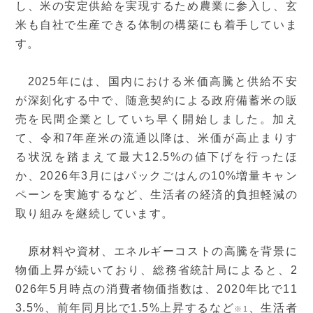
し、米の安定供給を実現するため農業に参入し、玄
米も自社で生産できる体制の構築にも着手していま
す。
2025年には、国内における米価高騰と供給不安
が深刻化する中で、随意契約による政府備蓄米の販
売を民間企業としていち早く開始しました。加え
て、令和7年産米の流通以降は、米価が高止まりす
る状況を踏まえて最大12.5%の値下げを行ったほ
か、2026年3月にはパックごはんの10%増量キャン
ペーンを実施するなど、生活者の経済的負担軽減の
取り組みを継続しています。
原材料や資材、エネルギーコストの高騰を背景に
物価上昇が続いており、総務省統計局によると、2
026年5月時点の消費者物価指数は、2020年比で11
3.5%、前年同月比で1.5%上昇するなど
、生活者
※1