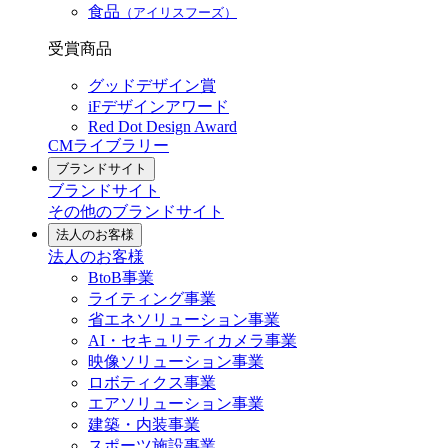
食品
（アイリスフーズ）
受賞商品
グッドデザイン賞
iFデザインアワード
Red Dot Design Award
CMライブラリー
ブランドサイト
ブランドサイト
その他のブランドサイト
法人のお客様
法人のお客様
BtoB事業
ライティング事業
省エネソリューション事業
AI・セキュリティカメラ事業
映像ソリューション事業
ロボティクス事業
エアソリューション事業
建築・内装事業
スポーツ施設事業