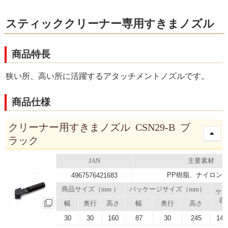
スティッククリーナー専用すきまノズル
商品特長
狭い所、高い所に活躍するアタッチメントノズルです。
商品仕様
クリーナー用すきまノズル CSN29-B ブ
ラック
JAN
主要素材
PP樹脂、ナイロン
4967576421683
商品サイズ（mm ）
パッケージサイズ（mm）
ケ
容
幅
奥行
高さ
幅
奥行
高さ
30
30
160
87
30
245
14.