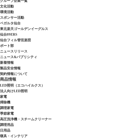
グループ企業一覧
文化活動
環境活動
スポンサー活動
ベガルタ仙台
東北楽天ゴールデンイーグルス
仙台89ERS
仙台フィル管弦楽団
ボート部
ニュースリリース
ニュース&パブリシティ
新着情報
製品安全情報
契約情報について
商品情報
LED照明（エコハイルクス）
法人向けLED照明
家電
掃除機
調理家電
季節家電
高圧洗浄機・スチームクリーナー
調理用品
日用品
寝具・インテリア