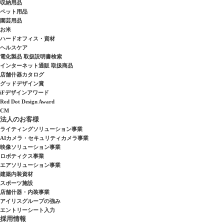
収納用品
ペット用品
園芸用品
お米
ハードオフィス・資材
ヘルスケア
電化製品 取扱説明書検索
インターネット通販 取扱商品
店舗什器カタログ
グッドデザイン賞
iFデザインアワード
Red Dot Design Award
CM
法人のお客様
ライティングソリューション事業
AIカメラ・セキュリティカメラ事業
映像ソリューション事業
ロボティクス事業
エアソリューション事業
建築内装資材
スポーツ施設
店舗什器・内装事業
アイリスグループの強み
エントリーシート入力
採用情報