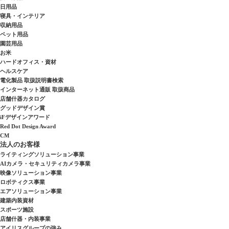
日用品
寝具・インテリア
収納用品
ペット用品
園芸用品
お米
ハードオフィス・資材
ヘルスケア
電化製品 取扱説明書検索
インターネット通販 取扱商品
店舗什器カタログ
グッドデザイン賞
iFデザインアワード
Red Dot Design Award
CM
法人のお客様
ライティングソリューション事業
AIカメラ・セキュリティカメラ事業
映像ソリューション事業
ロボティクス事業
エアソリューション事業
建築内装資材
スポーツ施設
店舗什器・内装事業
アイリスグループの強み