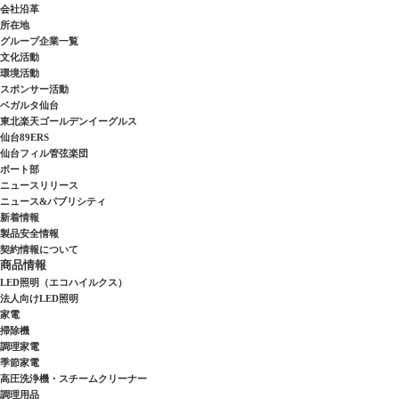
会社沿革
所在地
グループ企業一覧
文化活動
環境活動
スポンサー活動
ベガルタ仙台
東北楽天ゴールデンイーグルス
仙台89ERS
仙台フィル管弦楽団
ボート部
ニュースリリース
ニュース&パブリシティ
新着情報
製品安全情報
契約情報について
商品情報
LED照明（エコハイルクス）
法人向けLED照明
家電
掃除機
調理家電
季節家電
高圧洗浄機・スチームクリーナー
調理用品