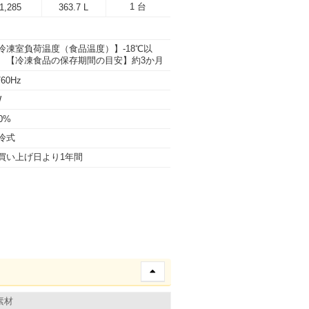
1 台
1,285
363.7 L
冷凍室負荷温度（食品温度）】-18℃以
、【冷凍食品の保存期間の目安】約3か月
/60Hz
W
0%
冷式
買い上げ日より1年間
素材