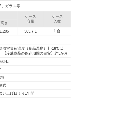
P、ガラス等
）
ケース
ケース
容量
入数
高さ
1 台
1,285
363.7 L
冷凍室負荷温度（食品温度）】-18℃以
、【冷凍食品の保存期間の目安】約3か月
/60Hz
W
0%
冷式
買い上げ日より1年間