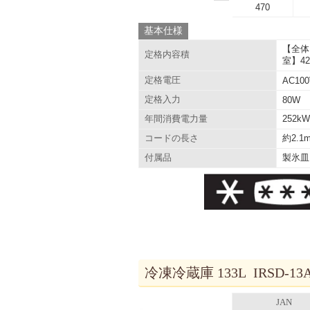
470
基本仕様
【全体
定格内容積
室】42
定格電圧
AC10
定格入力
80W
252k
年間消費電力量
約2.1
コードの長さ
製氷皿
付属品
冷凍冷蔵庫 133L IRSD-1
JAN