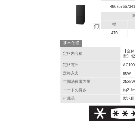
49675766734
幅
470
基本仕様
【全体
定格内容積
室】42
定格電圧
AC10
定格入力
80W
252k
年間消費電力量
約2.1
コードの長さ
製氷皿
付属品