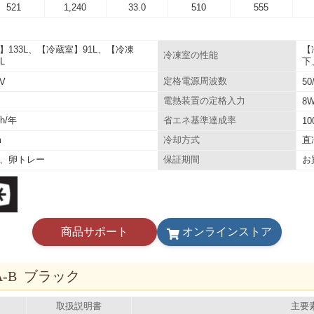
521
1,240
33.0
510
555
】133L、【冷蔵室】91L、【冷凍
【
冷凍室の性能
L
下
0V
定格電源周波数
50
電熱装置の定格入力
8
Wh/年
省エネ基準達成率
10
m
直
冷却方式
、卵トレー
お
保証期間
商品サポート
オンラインストア
3A-B ブラック
取扱説明書
主要