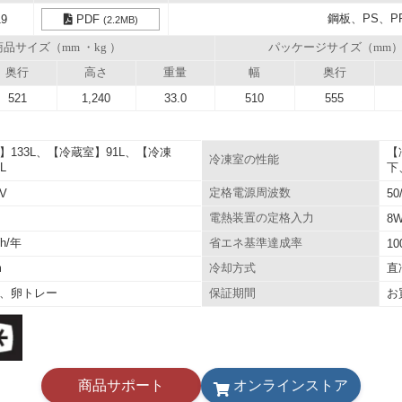
鋼板、PS、P
19
PDF
(2.2MB)
商品サイズ（mm ・kg ）
パッケージサイズ（mm
奥行
高さ
重量
幅
奥行
521
1,240
33.0
510
555
】133L、【冷蔵室】91L、【冷凍
【
冷凍室の性能
L
下
0V
定格電源周波数
50
電熱装置の定格入力
8
Wh/年
省エネ基準達成率
10
m
直
冷却方式
、卵トレー
お
保証期間
商品サポート
オンラインストア