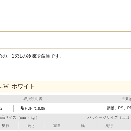
の、133Lの冷凍冷蔵庫です。
3A-W ホワイト
取扱説明書
主要
鋼板、PS、P
02
PDF
(2.2MB)
商品サイズ（mm ・kg ）
パッケージサイズ（mm
奥行
高さ
重量
幅
奥行