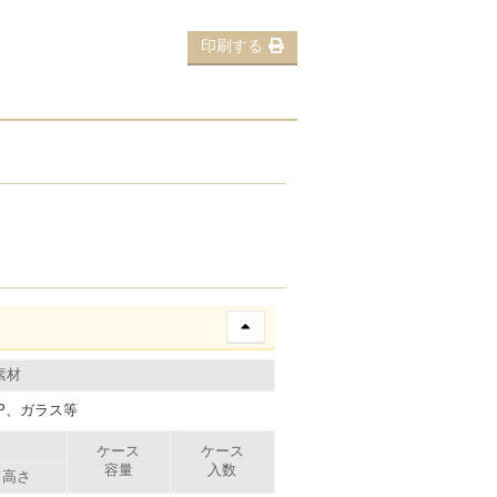
印刷する
素材
P、ガラス等
）
ケース
ケース
容量
入数
高さ