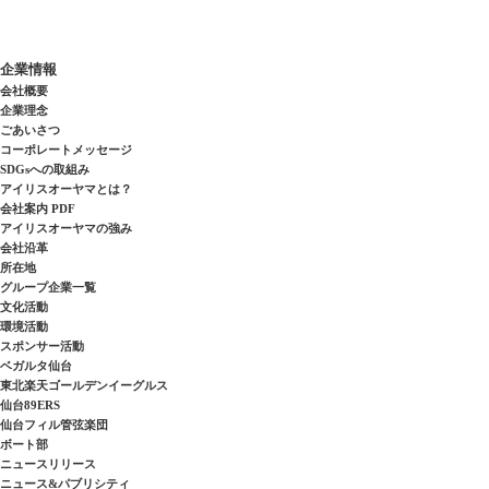
企業情報
会社概要
企業理念
ごあいさつ
コーポレートメッセージ
SDGsへの取組み
アイリスオーヤマとは？
会社案内 PDF
アイリスオーヤマの強み
会社沿革
所在地
グループ企業一覧
文化活動
環境活動
スポンサー活動
ベガルタ仙台
東北楽天ゴールデンイーグルス
仙台89ERS
仙台フィル管弦楽団
ボート部
ニュースリリース
ニュース&パブリシティ