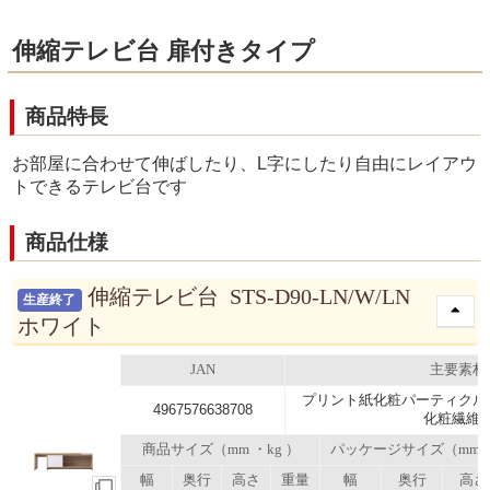
伸縮テレビ台 扉付きタイプ
商品特長
お部屋に合わせて伸ばしたり、L字にしたり自由にレイアウ
トできるテレビ台です
商品仕様
伸縮テレビ台 STS-D90-LN/W/LN
生産終了
ホワイト
JAN
主要素材
プリント紙化粧パーティクル
4967576638708
化粧繊維
商品サイズ（mm ・kg ）
パッケージサイズ（mm
幅
奥行
高さ
重量
幅
奥行
高さ