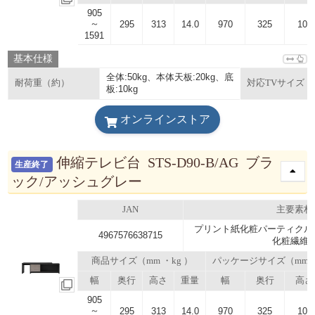
905
～
295
313
14.0
970
325
105
1591
基本仕様
全体:50kg、本体天板:20kg、底
耐荷重（約）
対応TVサイズ
板:10kg
オンラインストア
伸縮テレビ台 STS-D90-B/AG ブラ
生産終了
ック/アッシュグレー
JAN
主要素材
プリント紙化粧パーティクル
4967576638715
化粧繊維
商品サイズ（mm ・kg ）
パッケージサイズ（mm
幅
奥行
高さ
重量
幅
奥行
高さ
905
～
295
313
14.0
970
325
105