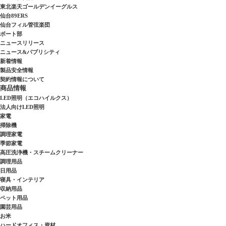
東北楽天ゴールデンイーグルス
仙台89ERS
仙台フィル管弦楽団
ボート部
ニュースリリース
ニュース&パブリシティ
新着情報
製品安全情報
契約情報について
商品情報
LED照明（エコハイルクス）
法人向けLED照明
家電
掃除機
調理家電
季節家電
高圧洗浄機・スチームクリーナー
調理用品
日用品
寝具・インテリア
収納用品
ペット用品
園芸用品
お米
ハードオフィス・資材