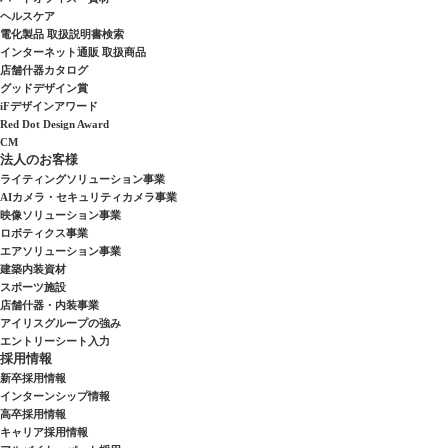
ヘルスケア
電化製品 取扱説明書検索
インターネット通販 取扱商品
店舗什器カタログ
グッドデザイン賞
iFデザインアワード
Red Dot Design Award
CM
法人のお客様
ライティングソリューション事業
AIカメラ・セキュリティカメラ事業
映像ソリューション事業
ロボティクス事業
エアソリューション事業
建築内装資材
スポーツ施設
店舗什器・内装事業
アイリスグループの強み
エントリーシート入力
採用情報
新卒採用情報
インターンシップ情報
高卒採用情報
キャリア採用情報