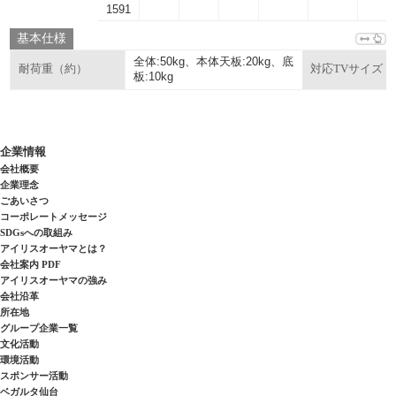
1591
基本仕様
全体:50kg、本体天板:20kg、底
耐荷重（約）
対応TVサイズ
板:10kg
企業情報
会社概要
企業理念
ごあいさつ
コーポレートメッセージ
SDGsへの取組み
アイリスオーヤマとは？
会社案内 PDF
アイリスオーヤマの強み
会社沿革
所在地
グループ企業一覧
文化活動
環境活動
スポンサー活動
ベガルタ仙台