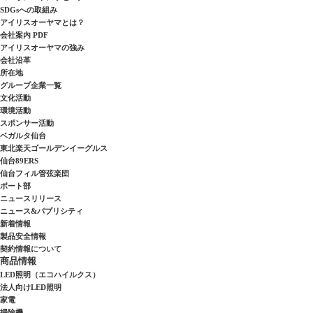
SDGsへの取組み
アイリスオーヤマとは？
会社案内 PDF
アイリスオーヤマの強み
会社沿革
所在地
グループ企業一覧
文化活動
環境活動
スポンサー活動
ベガルタ仙台
東北楽天ゴールデンイーグルス
仙台89ERS
仙台フィル管弦楽団
ボート部
ニュースリリース
ニュース&パブリシティ
新着情報
製品安全情報
契約情報について
商品情報
LED照明（エコハイルクス）
法人向けLED照明
家電
掃除機