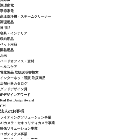
調理家電
季節家電
高圧洗浄機・スチームクリーナー
調理用品
日用品
寝具・インテリア
収納用品
ペット用品
園芸用品
お米
ハードオフィス・資材
ヘルスケア
電化製品 取扱説明書検索
インターネット通販 取扱商品
店舗什器カタログ
グッドデザイン賞
iFデザインアワード
Red Dot Design Award
CM
法人のお客様
ライティングソリューション事業
AIカメラ・セキュリティカメラ事業
映像ソリューション事業
ロボティクス事業