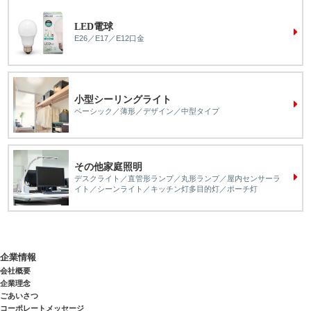
LED電球
E26／E17／E12口金
小型シーリングライト
ベーシック／薄形／デザイン／中型タイプ
その他家庭照明
デスクライト／直管形ランプ／丸形ランプ／屋内センサーラ
イト／シーンライト／キッチン灯多目的灯／ポーチ灯
企業情報
会社概要
企業理念
ごあいさつ
コーポレートメッセージ