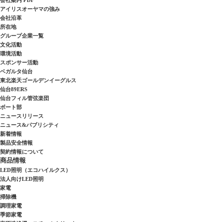
アイリスオーヤマの強み
会社沿革
所在地
グループ企業一覧
文化活動
環境活動
スポンサー活動
ベガルタ仙台
東北楽天ゴールデンイーグルス
仙台89ERS
仙台フィル管弦楽団
ボート部
ニュースリリース
ニュース&パブリシティ
新着情報
製品安全情報
契約情報について
商品情報
LED照明（エコハイルクス）
法人向けLED照明
家電
掃除機
調理家電
季節家電