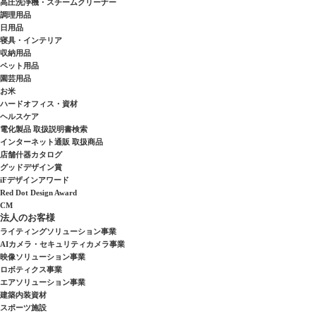
高圧洗浄機・スチームクリーナー
調理用品
日用品
寝具・インテリア
収納用品
ペット用品
園芸用品
お米
ハードオフィス・資材
ヘルスケア
電化製品 取扱説明書検索
インターネット通販 取扱商品
店舗什器カタログ
グッドデザイン賞
iFデザインアワード
Red Dot Design Award
CM
法人のお客様
ライティングソリューション事業
AIカメラ・セキュリティカメラ事業
映像ソリューション事業
ロボティクス事業
エアソリューション事業
建築内装資材
スポーツ施設