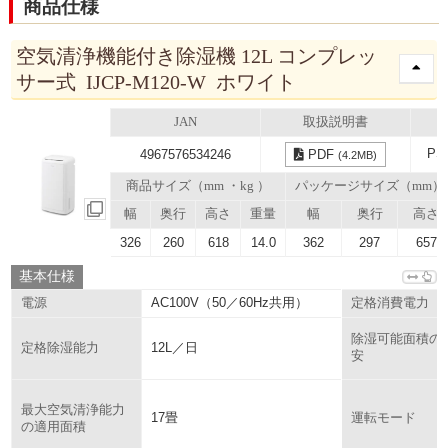
商品仕様
空気清浄機能付き除湿機 12L コンプレッ
サー式 IJCP-M120-W ホワイト
JAN
取扱説明書
P
4967576534246
PDF
(4.2MB)
商品サイズ（mm ・kg ）
パッケージサイズ（mm）
幅
奥行
高さ
重量
幅
奥行
高さ
326
260
618
14.0
362
297
657
基本仕様
AC100V（50／60Hz共用）
電源
定格消費電力
除湿可能面積の
12L／日
定格除湿能力
安
最大空気清浄能力
17畳
運転モード
の適用面積