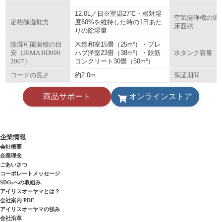
12.0L／日※室温27℃・相対湿
空気清浄機の適
度60%を維持した時の1日あた
定格除湿能力
床面積
りの除湿量
木造和室15畳（25m²）・プレ
除湿可能面積の目
ハブ洋室23畳（38m²）・鉄筋
安（JEMA HD090
水タンク容量
コンクリート30畳（50m²）
2007）
約2.0m
コードの長さ
保証期間
商品サポート
オンラインストア
企業情報
会社概要
企業理念
ごあいさつ
コーポレートメッセージ
SDGsへの取組み
アイリスオーヤマとは？
会社案内 PDF
アイリスオーヤマの強み
会社沿革