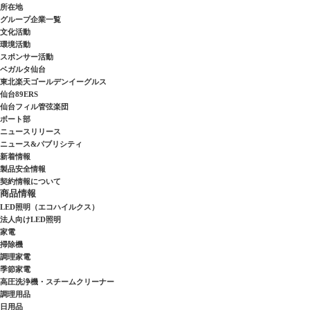
所在地
グループ企業一覧
文化活動
環境活動
スポンサー活動
ベガルタ仙台
東北楽天ゴールデンイーグルス
仙台89ERS
仙台フィル管弦楽団
ボート部
ニュースリリース
ニュース&パブリシティ
新着情報
製品安全情報
契約情報について
商品情報
LED照明（エコハイルクス）
法人向けLED照明
家電
掃除機
調理家電
季節家電
高圧洗浄機・スチームクリーナー
調理用品
日用品