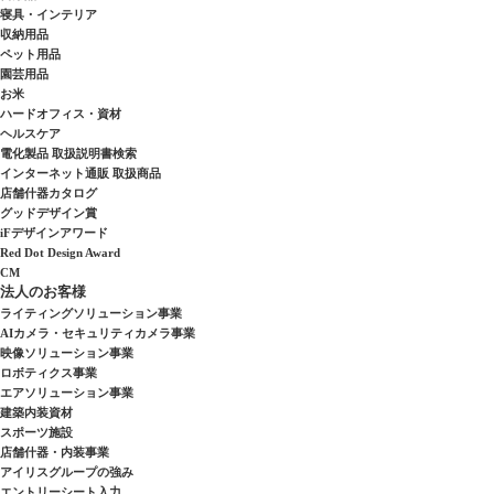
寝具・インテリア
収納用品
ペット用品
園芸用品
お米
ハードオフィス・資材
ヘルスケア
電化製品 取扱説明書検索
インターネット通販 取扱商品
店舗什器カタログ
グッドデザイン賞
iFデザインアワード
Red Dot Design Award
CM
法人のお客様
ライティングソリューション事業
AIカメラ・セキュリティカメラ事業
映像ソリューション事業
ロボティクス事業
エアソリューション事業
建築内装資材
スポーツ施設
店舗什器・内装事業
アイリスグループの強み
エントリーシート入力