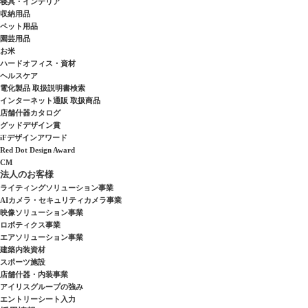
寝具・インテリア
収納用品
ペット用品
園芸用品
お米
ハードオフィス・資材
ヘルスケア
電化製品 取扱説明書検索
インターネット通販 取扱商品
店舗什器カタログ
グッドデザイン賞
iFデザインアワード
Red Dot Design Award
CM
法人のお客様
ライティングソリューション事業
AIカメラ・セキュリティカメラ事業
映像ソリューション事業
ロボティクス事業
エアソリューション事業
建築内装資材
スポーツ施設
店舗什器・内装事業
アイリスグループの強み
エントリーシート入力