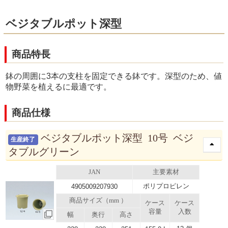
ベジタブルポット深型
商品特長
鉢の周囲に3本の支柱を固定できる鉢です。深型のため、値
物野菜を植えるに最適です。
商品仕様
ベジタブルポット深型 10号 ベジ
生産終了
タブルグリーン
JAN
主要素材
ポリプロピレン
4905009207930
商品サイズ（mm ）
ケース
ケース
容量
入数
幅
奥行
高さ