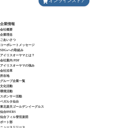
オンラインストア
企業情報
会社概要
企業理念
ごあいさつ
コーポレートメッセージ
SDGsへの取組み
アイリスオーヤマとは？
会社案内 PDF
アイリスオーヤマの強み
会社沿革
所在地
グループ企業一覧
文化活動
環境活動
スポンサー活動
ベガルタ仙台
東北楽天ゴールデンイーグルス
仙台89ERS
仙台フィル管弦楽団
ボート部
ニュースリリース