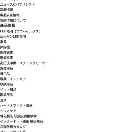
ニュース&パブリシティ
新着情報
製品安全情報
契約情報について
商品情報
LED照明（エコハイルクス）
法人向けLED照明
家電
掃除機
調理家電
季節家電
高圧洗浄機・スチームクリーナー
調理用品
日用品
寝具・インテリア
収納用品
ペット用品
園芸用品
お米
ハードオフィス・資材
ヘルスケア
電化製品 取扱説明書検索
インターネット通販 取扱商品
店舗什器カタログ
グッドデザイン賞