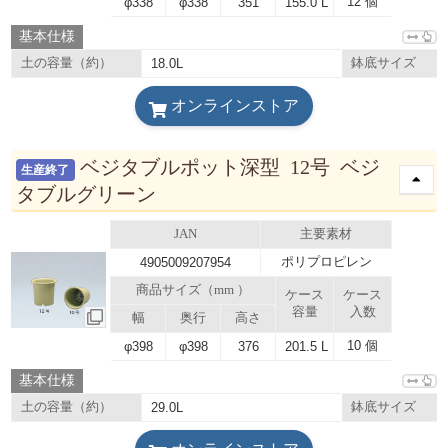
12 個
φ338
φ338
351
155.0 L
基本仕様
土の容量（約）
18.0L
鉢底サイズ
オンラインストア
ベジタブルポット深型 12号 ベジ
生産終了
タブルグリーン
JAN
主要素材
ポリプロピレン
4905009207954
商品サイズ（mm ）
ケース
ケース
容量
入数
幅
奥行
高さ
10 個
φ398
φ398
376
201.5 L
基本仕様
土の容量（約）
29.0L
鉢底サイズ