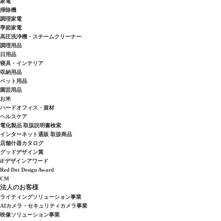
家電
掃除機
調理家電
季節家電
高圧洗浄機・スチームクリーナー
調理用品
日用品
寝具・インテリア
収納用品
ペット用品
園芸用品
お米
ハードオフィス・資材
ヘルスケア
電化製品 取扱説明書検索
インターネット通販 取扱商品
店舗什器カタログ
グッドデザイン賞
iFデザインアワード
Red Dot Design Award
CM
法人のお客様
ライティングソリューション事業
AIカメラ・セキュリティカメラ事業
映像ソリューション事業