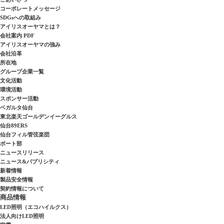
コーポレートメッセージ
SDGsへの取組み
アイリスオーヤマとは？
会社案内 PDF
アイリスオーヤマの強み
会社沿革
所在地
グループ企業一覧
文化活動
環境活動
スポンサー活動
ベガルタ仙台
東北楽天ゴールデンイーグルス
仙台89ERS
仙台フィル管弦楽団
ボート部
ニュースリリース
ニュース&パブリシティ
新着情報
製品安全情報
契約情報について
商品情報
LED照明（エコハイルクス）
法人向けLED照明