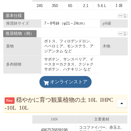
1 袋
245
350
65
2.1
5.6 L
基本仕様
7～8号鉢（φ21～24cm）
推奨鉢サイズ
pH値
推奨植物（例）
ポトス、フィロデンドロン、
ペペロミア、モンステラ、ア
葉物
木物
ジアンタム など
サボテン、サンスベリア、イ
ースターカクタス、クジャク
多肉植物
サボテン、ハナキリン など
オンラインストア
穏やかに育つ観葉植物の土 10L IHPC
New
-10L 10L
JAN
主要素材
ココファイバー、赤玉土、
4967576839198