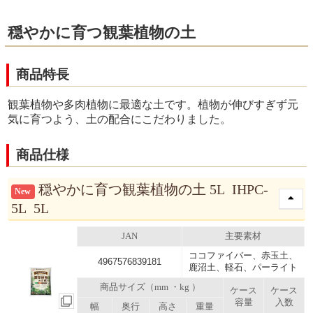
穏やかに育つ観葉植物の土
商品特長
観葉植物や多肉植物に最適な土です。植物が伸びすぎず元
気に育つよう、土の配合にこだわりました。
商品仕様
穏やかに育つ観葉植物の土 5L IHPC-
New
5L 5L
JAN
主要素材
ココファイバー、赤玉土、
4967576839181
鹿沼土、軽石、パーライト
商品サイズ（mm ・kg ）
ケース
ケース
容量
入数
幅
奥行
高さ
重量