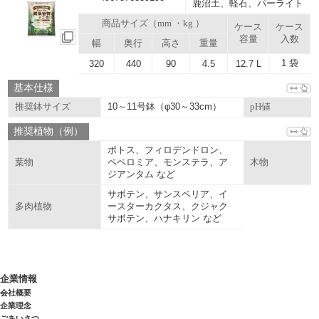
鹿沼土、軽石、パーライト
商品サイズ（mm ・kg ）
ケース
ケース
容量
入数
幅
奥行
高さ
重量
1 袋
320
440
90
4.5
12.7 L
基本仕様
10～11号鉢（φ30～33cm）
推奨鉢サイズ
pH値
推奨植物（例）
ポトス、フィロデンドロン、
ペペロミア、モンステラ、ア
葉物
木物
ジアンタム など
サボテン、サンスベリア、イ
ースターカクタス、クジャク
多肉植物
サボテン、ハナキリン など
企業情報
会社概要
企業理念
ごあいさつ