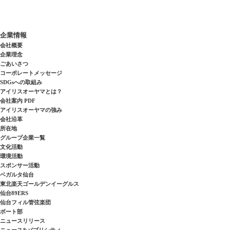
企業情報
会社概要
企業理念
ごあいさつ
コーポレートメッセージ
SDGsへの取組み
アイリスオーヤマとは？
会社案内 PDF
アイリスオーヤマの強み
会社沿革
所在地
グループ企業一覧
文化活動
環境活動
スポンサー活動
ベガルタ仙台
東北楽天ゴールデンイーグルス
仙台89ERS
仙台フィル管弦楽団
ボート部
ニュースリリース
ニュース&パブリシティ