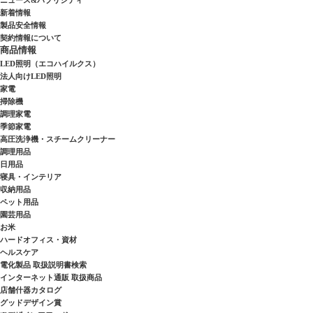
新着情報
製品安全情報
契約情報について
商品情報
LED照明（エコハイルクス）
法人向けLED照明
家電
掃除機
調理家電
季節家電
高圧洗浄機・スチームクリーナー
調理用品
日用品
寝具・インテリア
収納用品
ペット用品
園芸用品
お米
ハードオフィス・資材
ヘルスケア
電化製品 取扱説明書検索
インターネット通販 取扱商品
店舗什器カタログ
グッドデザイン賞