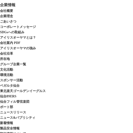
企業情報
会社概要
企業理念
ごあいさつ
コーポレートメッセージ
SDGsへの取組み
アイリスオーヤマとは？
会社案内 PDF
アイリスオーヤマの強み
会社沿革
所在地
グループ企業一覧
文化活動
環境活動
スポンサー活動
ベガルタ仙台
東北楽天ゴールデンイーグルス
仙台89ERS
仙台フィル管弦楽団
ボート部
ニュースリリース
ニュース&パブリシティ
新着情報
製品安全情報