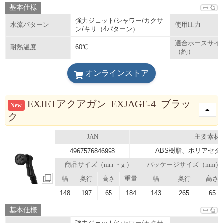
基本仕様
強力ジェット/シャワー/カクサ
水流パターン
使用圧力
ン/キリ（4パターン）
適合ホースサイ
60℃
耐熱温度
（約）
オンラインストア
EXJETアクアガン EXJAGF-4 ブラッ
New
ク
JAN
主要素材
ABS樹脂、ポリアセタ
4967576846998
商品サイズ（mm ・g ）
パッケージサイズ（mm）
幅
奥行
高さ
重量
幅
奥行
高さ
148
197
65
184
143
265
65
基本仕様
強力ジェット/シャワー/カクサ