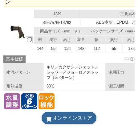
ン
JAN
主要素材
ABS樹脂、EPDM、
4967576618762
商品サイズ（mm ・g ）
パッケージサイズ（mm）
幅
奥行
高さ
重量
幅
奥行
高さ
144
55
138
142
112
55
175
基本仕様
キリ／カクサン／ジェット／
シャワー／ジョーロ／ストッ
水流パターン
使用圧力
プ（6パターン）
60℃
耐熱温度
保証期間
オンラインストア