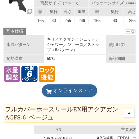
商品サイズ（mm ・g ）
パッケージサイズ（mm）
幅
奥行
高さ
重量
幅
奥行
高さ
165
80
255
246
165
80
255
基本仕様
キリ／カクサン／ジェット／
シャワー／ジョーロ／ストッ
水流パターン
使用圧力
プ（6パターン）
60℃
耐熱温度
保証期間
オンラインストア
フルカバーホースリールEX用アクアガン
AGFS-6 ベージュ
JAN
主要素材
ABS樹脂、EPDM、
4967576618793