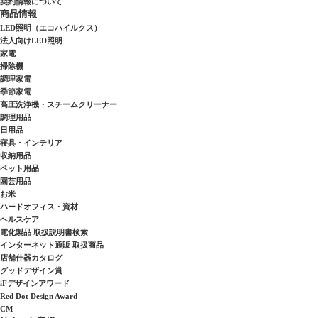
契約情報について
商品情報
LED照明（エコハイルクス）
法人向けLED照明
家電
掃除機
調理家電
季節家電
高圧洗浄機・スチームクリーナー
調理用品
日用品
寝具・インテリア
収納用品
ペット用品
園芸用品
お米
ハードオフィス・資材
ヘルスケア
電化製品 取扱説明書検索
インターネット通販 取扱商品
店舗什器カタログ
グッドデザイン賞
iFデザインアワード
Red Dot Design Award
CM