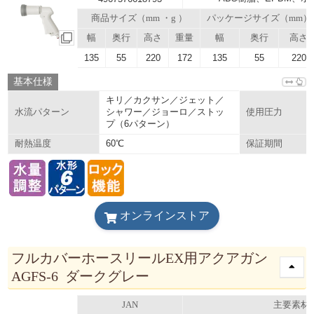
商品サイズ（mm ・g ）
パッケージサイズ（mm）
幅
奥行
高さ
重量
幅
奥行
高さ
135
55
220
172
135
55
220
基本仕様
キリ／カクサン／ジェット／
シャワー／ジョーロ／ストッ
水流パターン
使用圧力
プ（6パターン）
60℃
耐熱温度
保証期間
オンラインストア
フルカバーホースリールEX用アクアガン
AGFS-6 ダークグレー
JAN
主要素材