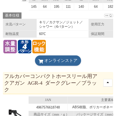
145
64
195
111
140
64
182
基本仕様
キリ／カクサン／ジェット／
水流パターン
使用圧力
シャワー（4パターン）
60℃
耐熱温度
保証期間
オンラインストア
フルカバーコンパクトホースリール用ア
クアガン AGR-4 ダークグレー／ブラッ
ク
JAN
主要素材
ABS樹脂、ポリカーボネー
4967576618748
商品サイズ（mm ・g ）
パッケージサイズ（mm）