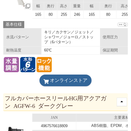
幅
奥行
高さ
重量
幅
奥行
高さ
165
80
255
246
165
80
255
基本仕様
キリ／カクサン／ジェット／
シャワー／ジョーロ／ストッ
水流パターン
使用圧力
プ（6パターン）
60℃
耐熱温度
保証期間
オンラインストア
フルカバーホースリールHG用アクアガ
ン AGFW-6 ダークグレー
JAN
主要素材
ABS樹脂、EPDM、
4967576618809