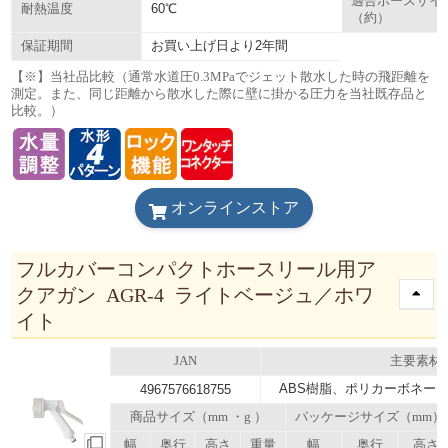
適合ホースサイ
60℃
耐熱温度
（約）
お買い上げ日より2年間
保証期間
【※】当社品比較（通常水道圧0.3MPaでジェット散水した時の飛距離を
測定。また、同じ距離から散水した際に壁に掛かる圧力を当社既存品と
比較。）
オンラインストア
フルカバーコンパクトホースリール用ア
クアガン AGR-4 ライトベージュ／ホワ
イト
JAN
主要素材
ABS樹脂、ポリカーボネー
4967576618755
商品サイズ（mm ・g ）
パッケージサイズ（mm）
幅
奥行
高さ
重量
幅
奥行
高さ