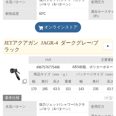
水流パターン
使用圧力
ン/キリ（4パターン）
適合ホースサイ
60℃
耐熱温度
（約）
オンラインストア
JETアクアガン JAGR-4 ダークグレー/ブ
ラック
JAN
主要素材
ABS樹脂、ポリカーボネー
4967576775496
商品サイズ（mm ・g ）
パッケージサイズ（mm）
幅
奥行
高さ
重量
幅
奥行
高さ
170
185
63.5
151
143
235
63.5
基本仕様
強力ジェット/シャワー/カクサ
水流パターン
使用圧力
ン/キリ（4パターン）