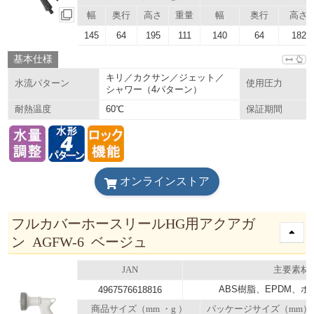
幅
奥行
高さ
重量
幅
奥行
高さ
145
64
195
111
140
64
182
基本仕様
キリ／カクサン／ジェット／
水流パターン
使用圧力
シャワー（4パターン）
60℃
耐熱温度
保証期間
オンラインストア
フルカバーホースリールHG用アクアガ
ン AGFW-6 ベージュ
JAN
主要素材
ABS樹脂、EPDM、
4967576618816
商品サイズ（mm ・g ）
パッケージサイズ（mm）