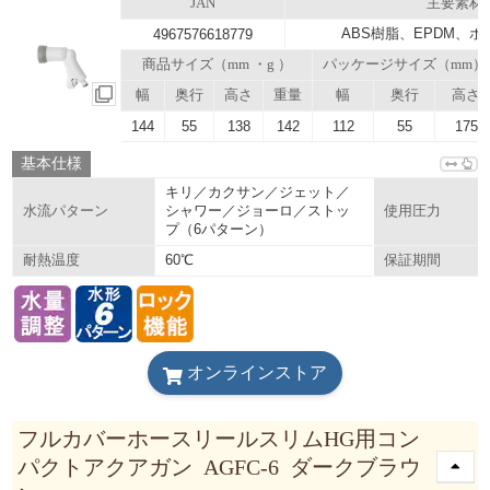
JAN
主要素材
ABS樹脂、EPDM、
4967576618779
商品サイズ（mm ・g ）
パッケージサイズ（mm）
幅
奥行
高さ
重量
幅
奥行
高さ
144
55
138
142
112
55
175
基本仕様
キリ／カクサン／ジェット／
シャワー／ジョーロ／ストッ
水流パターン
使用圧力
プ（6パターン）
60℃
耐熱温度
保証期間
オンラインストア
フルカバーホースリールスリムHG用コン
パクトアクアガン AGFC-6 ダークブラウ