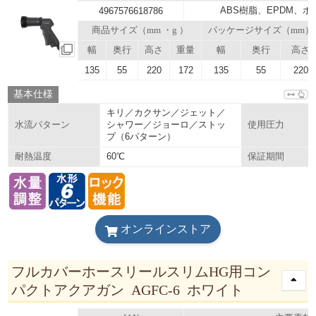
ABS樹脂、EPDM、
4967576618786
商品サイズ（mm ・g ）
パッケージサイズ（mm）
幅
奥行
高さ
重量
幅
奥行
高さ
135
55
220
172
135
55
220
基本仕様
キリ／カクサン／ジェット／
シャワー／ジョーロ／ストッ
水流パターン
使用圧力
プ（6パターン）
60℃
耐熱温度
保証期間
オンラインストア
フルカバーホースリールスリムHG用コン
パクトアクアガン AGFC-6 ホワイト