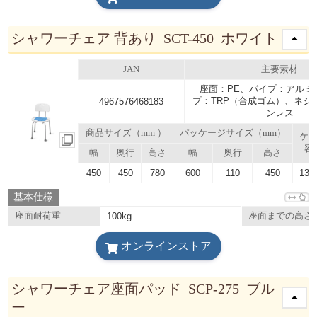
シャワーチェア 背あり SCT-450 ホワイト
JAN
主要素材
座面：PE、パイプ：アルミ
プ：TRP（合成ゴム）、ネジ
4967576468183
ンレス
商品サイズ（mm ）
パッケージサイズ（mm）
ケ
容
幅
奥行
高さ
幅
奥行
高さ
450
450
780
600
110
450
137.
基本仕様
座面耐荷重
100kg
座面までの高さ
オンラインストア
シャワーチェア座面パッド SCP-275 ブル
ー