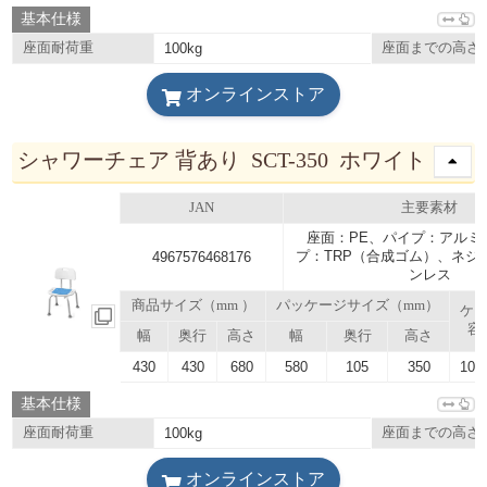
基本仕様
座面耐荷重
100kg
座面までの高さ
オンラインストア
シャワーチェア 背あり SCT-350 ホワイト
JAN
主要素材
座面：PE、パイプ：アルミ
プ：TRP（合成ゴム）、ネジ
4967576468176
ンレス
商品サイズ（mm ）
パッケージサイズ（mm）
ケ
容
幅
奥行
高さ
幅
奥行
高さ
430
430
680
580
105
350
102.
基本仕様
座面耐荷重
100kg
座面までの高さ
オンラインストア