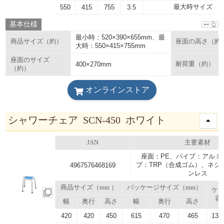
最大時サイズ
550
415
755
3.5
基本仕様
最小時：520×390×655mm、最
商品サイズ（約）
座面の高さ（約
大時：550×415×755mm
座面のサイズ
400×270mm
耐荷重（約）
（約）
オンラインストア
シャワーチェア SCN-450 ホワイト
JAN
主要素材
座面：PE、パイプ：アルミ
プ：TRP（合成ゴム）、ネジ
4967576468169
ンレス
商品サイズ（mm ）
パッケージサイズ（mm）
ケ
容
幅
奥行
高さ
幅
奥行
高さ
420
420
450
615
470
465
134.