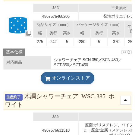
JAN
主要素材
発泡ポリエチレン
4967576468206
商品サイズ（mm ）
パッケージサイズ（mm）
ケ
容
幅
奥行
高さ
幅
奥行
高さ
275
242
5
280
5
370
25.
基本仕様
シャワーチェア SCN-350／SCN-450／
対応商品
SCT-350／SCT-450
オンラインストア
木調シャワーチェア WSC-385 ホ
生産終了
ワイト
JAN
座面:ポリスチレン、パイプ
じ・座金:金属（ステンレス鋼
4967576631518