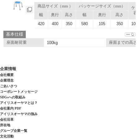
商品サイズ（mm ）
パッケージサイズ（mm）
ケ
容
幅
奥行
高さ
幅
奥行
高さ
420
400
350
580
105
350
102.
基本仕様
座面耐荷重
100kg
座面までの高さ
企業情報
会社概要
企業理念
ごあいさつ
コーポレートメッセージ
SDGsへの取組み
アイリスオーヤマとは？
会社案内 PDF
アイリスオーヤマの強み
会社沿革
所在地
グループ企業一覧
文化活動