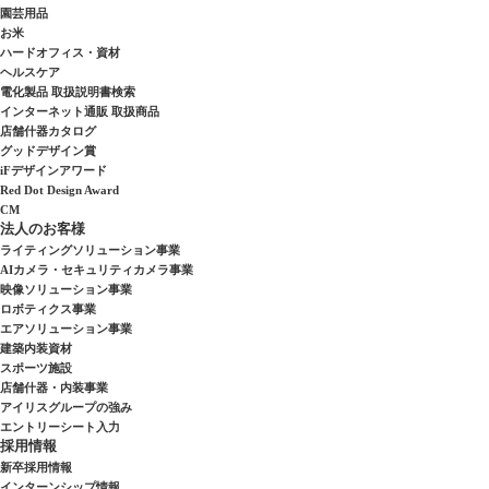
園芸用品
お米
ハードオフィス・資材
ヘルスケア
電化製品 取扱説明書検索
インターネット通販 取扱商品
店舗什器カタログ
グッドデザイン賞
iFデザインアワード
Red Dot Design Award
CM
法人のお客様
ライティングソリューション事業
AIカメラ・セキュリティカメラ事業
映像ソリューション事業
ロボティクス事業
エアソリューション事業
建築内装資材
スポーツ施設
店舗什器・内装事業
アイリスグループの強み
エントリーシート入力
採用情報
新卒採用情報
インターンシップ情報