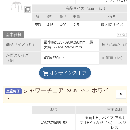
ポリプロピレン
商品サイズ（mm ・kg ）
幅
奥行
高さ
重量
備考
最大時サイズ
550
415
490
2.5
基本仕様
最小時:525×390×390mm、最
商品サイズ（約）
座面の高さ（約
大時:550×415×490mm
座面のサイズ
400×270mm
耐荷重（約）
（約）
オンラインストア
シャワーチェア SCN-350 ホワイ
生産終了
ト
JAN
主要素材
座面:PE、パイプ:アルミ
プ:TRP（合成ゴム）、ネジ・
4967576468152
レス