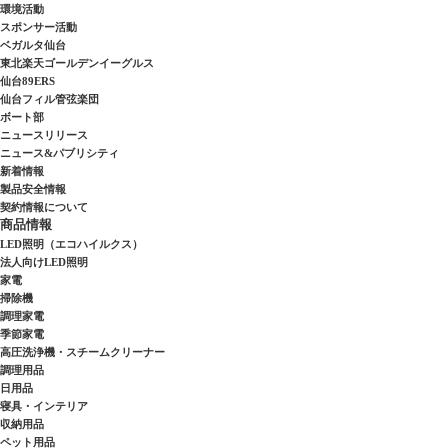
環境活動
スポンサー活動
ベガルタ仙台
東北楽天ゴールデンイーグルス
仙台89ERS
仙台フィル管弦楽団
ボート部
ニュースリリース
ニュース&パブリシティ
新着情報
製品安全情報
契約情報について
商品情報
LED照明（エコハイルクス）
法人向けLED照明
家電
掃除機
調理家電
季節家電
高圧洗浄機・スチームクリーナー
調理用品
日用品
寝具・インテリア
収納用品
ペット用品