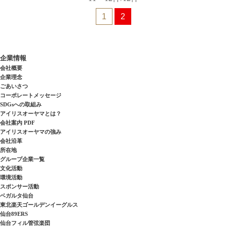
1
2
企業情報
会社概要
企業理念
ごあいさつ
コーポレートメッセージ
SDGsへの取組み
アイリスオーヤマとは？
会社案内 PDF
アイリスオーヤマの強み
会社沿革
所在地
グループ企業一覧
文化活動
環境活動
スポンサー活動
ベガルタ仙台
東北楽天ゴールデンイーグルス
仙台89ERS
仙台フィル管弦楽団