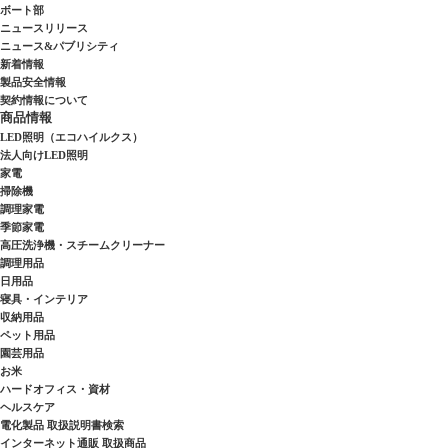
ボート部
ニュースリリース
ニュース&パブリシティ
新着情報
製品安全情報
契約情報について
商品情報
LED照明（エコハイルクス）
法人向けLED照明
家電
掃除機
調理家電
季節家電
高圧洗浄機・スチームクリーナー
調理用品
日用品
寝具・インテリア
収納用品
ペット用品
園芸用品
お米
ハードオフィス・資材
ヘルスケア
電化製品 取扱説明書検索
インターネット通販 取扱商品