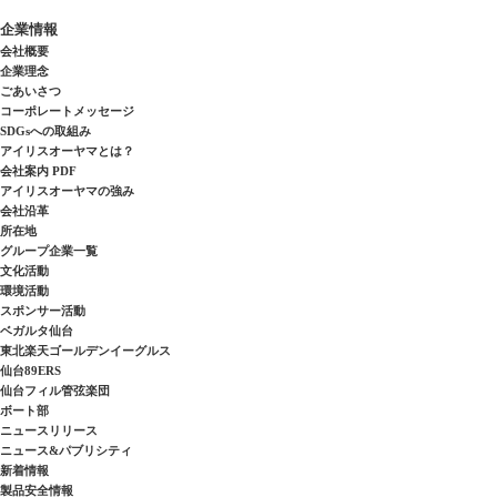
企業情報
会社概要
企業理念
ごあいさつ
コーポレートメッセージ
SDGsへの取組み
アイリスオーヤマとは？
会社案内 PDF
アイリスオーヤマの強み
会社沿革
所在地
グループ企業一覧
文化活動
環境活動
スポンサー活動
ベガルタ仙台
東北楽天ゴールデンイーグルス
仙台89ERS
仙台フィル管弦楽団
ボート部
ニュースリリース
ニュース&パブリシティ
新着情報
製品安全情報