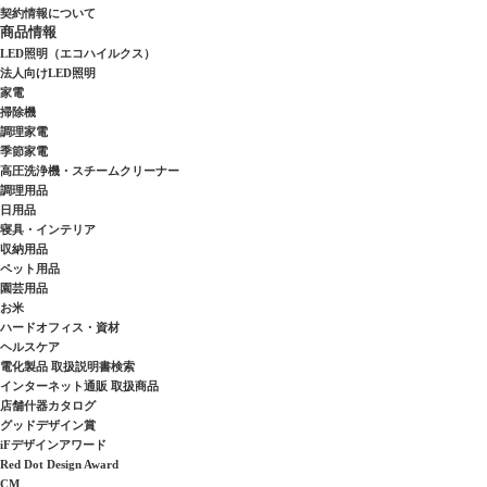
契約情報について
商品情報
LED照明（エコハイルクス）
法人向けLED照明
家電
掃除機
調理家電
季節家電
高圧洗浄機・スチームクリーナー
調理用品
日用品
寝具・インテリア
収納用品
ペット用品
園芸用品
お米
ハードオフィス・資材
ヘルスケア
電化製品 取扱説明書検索
インターネット通販 取扱商品
店舗什器カタログ
グッドデザイン賞
iFデザインアワード
Red Dot Design Award
CM