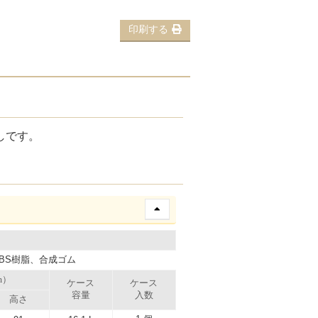
印刷する
しです。
BS樹脂、合成ゴム
m）
ケース
ケース
容量
入数
高さ