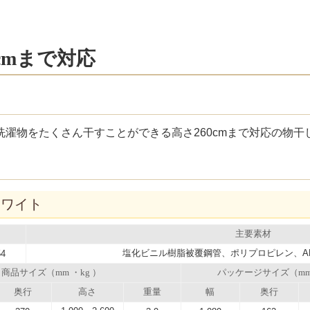
cmまで対応
濯物をたくさん干すことができる高さ260cmまで対応の物干
ホワイト
主要素材
塩化ビニル樹脂被覆鋼管、ポリプロピレン、A
54
商品サイズ（mm ・kg ）
パッケージサイズ（m
奥行
高さ
重量
幅
奥行