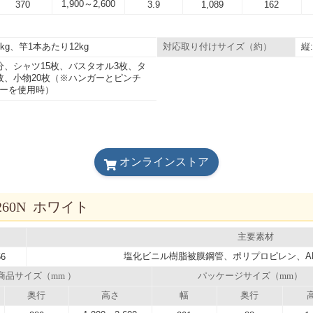
1,900～2,600
370
3.9
1,089
162
kg、竿1本あたり12kg
縦
対応取り付けサイズ（約）
分、シャツ15枚、バスタオル3枚、タ
枚、小物20枚（※ハンガーとピンチ
ーを使用時）
オンラインストア
60N ホワイト
主要素材
塩化ビニル樹脂被膜鋼管、ポリプロピレン、A
56
商品サイズ（mm ）
パッケージサイズ（mm）
奥行
高さ
幅
奥行