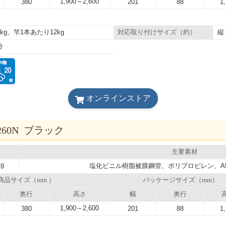
1,900～2,600
380
201
88
1
kg、竿1本あたり12kg
縦
対応取り付けサイズ（約）
分
オンラインストア
60N ブラック
主要素材
塩化ビニル樹脂被膜鋼管、ポリプロピレン、A
49
商品サイズ（mm ）
パッケージサイズ（mm）
奥行
高さ
幅
奥行
1,900～2,600
380
201
88
1