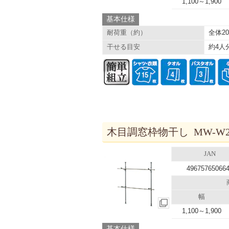
1,100～1,900
基本仕様
全体20
耐荷重（約）
約4人
干せる目安
木目調窓枠物干し MW-W2
JAN
49675765066
幅
1,100～1,900
基本仕様