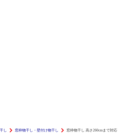
干し
窓枠物干し・壁付け物干し
窓枠物干し 高さ260cmまで対応