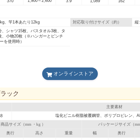
1,900～2,600
370
3.9
1,089
162
kg、竿1本あたり12kg
縦
対応取り付けサイズ（約）
分、シャツ15枚、バスタオル3枚、タ
枚、小物20枚（※ハンガーとピンチ
ーを使用時）
オンラインストア
ブラック
主要素材
塩化ビニル樹脂被覆鋼管、ポリプロピレン、A
48
商品サイズ（mm ・kg ）
パッケージサイズ（m
奥行
高さ
重量
幅
奥行