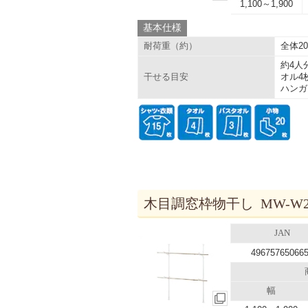
1,100～1,900
基本仕様
全体20
耐荷重（約）
約4人
オル4
干せる目安
ハンガ
木目調窓枠物干し MW-W2
JAN
49675765066
幅