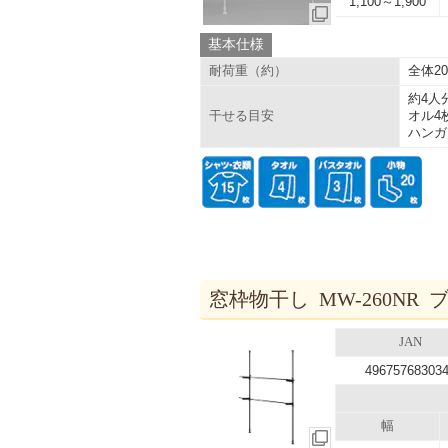
1,100～1,900
基本仕様
全体20
耐荷重（約）
約4人
オル4
干せる目安
ハンガ
窓枠物干し MW-260NR 
JAN
49675768303
幅