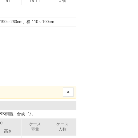
1 個
91
16.1 L
:190～260cm、横:110～190cm
BS樹脂、合成ゴム
m）
ケース
ケース
容量
入数
高さ