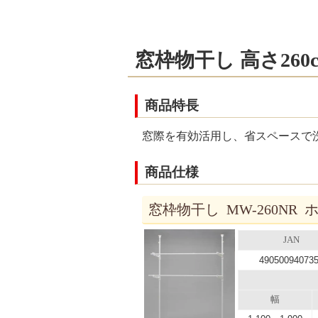
窓枠物干し 高さ260
商品特長
窓際を有効活用し、省スペースで洗
商品仕様
窓枠物干し MW-260NR 
JAN
49050094073
幅