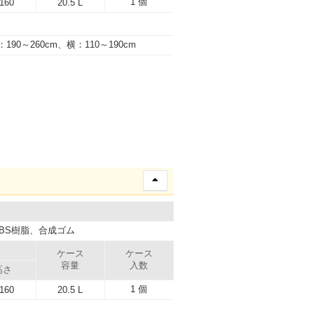
1 個
,160
20.5 L
：190～260cm、横：110～190cm
BS樹脂、合成ゴム
ケース
ケース
容量
入数
高さ
1 個
,160
20.5 L