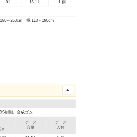
1 個
91
16.1 L
:190～260cm、横:110～190cm
BS樹脂、合成ゴム
ケース
ケース
容量
入数
高さ