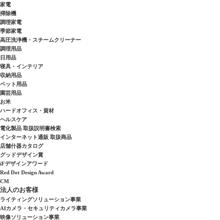
家電
掃除機
調理家電
季節家電
高圧洗浄機・スチームクリーナー
調理用品
日用品
寝具・インテリア
収納用品
ペット用品
園芸用品
お米
ハードオフィス・資材
ヘルスケア
電化製品 取扱説明書検索
インターネット通販 取扱商品
店舗什器カタログ
グッドデザイン賞
iFデザインアワード
Red Dot Design Award
CM
法人のお客様
ライティングソリューション事業
AIカメラ・セキュリティカメラ事業
映像ソリューション事業