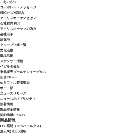
ごあいさつ
コーポレートメッセージ
SDGsへの取組み
アイリスオーヤマとは？
会社案内 PDF
アイリスオーヤマの強み
会社沿革
所在地
グループ企業一覧
文化活動
環境活動
スポンサー活動
ベガルタ仙台
東北楽天ゴールデンイーグルス
仙台89ERS
仙台フィル管弦楽団
ボート部
ニュースリリース
ニュース&パブリシティ
新着情報
製品安全情報
契約情報について
商品情報
LED照明（エコハイルクス）
法人向けLED照明