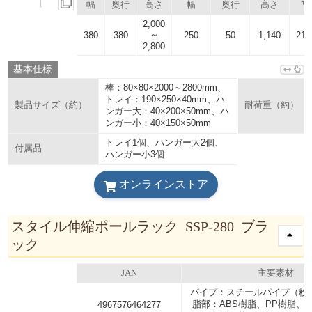
容
幅
奥行
高さ
幅
奥行
高さ
2,000
～
380
380
250
50
1,140
214
2,800
基本仕様
棒：80×80×2000～2800mm、
トレイ：190×250×40mm、ハ
製品サイズ（約）
耐荷重（約）
ンガー大：40×200×50mm、ハ
ンガー小：40×150×50mm
トレイ1個、ハンガー大2個、
付属品
ハンガー小3個
オンラインストア
スタイル伸縮ポールラック SSP-280 ブラ
ック
JAN
主要素材
パイプ：スチールパイプ（粉
脂部：ABS樹脂、PP樹脂、E
4967576464277