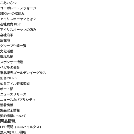
ごあいさつ
コーポレートメッセージ
SDGsへの取組み
アイリスオーヤマとは？
会社案内 PDF
アイリスオーヤマの強み
会社沿革
所在地
グループ企業一覧
文化活動
環境活動
スポンサー活動
ベガルタ仙台
東北楽天ゴールデンイーグルス
仙台89ERS
仙台フィル管弦楽団
ボート部
ニュースリリース
ニュース&パブリシティ
新着情報
製品安全情報
契約情報について
商品情報
LED照明（エコハイルクス）
法人向けLED照明