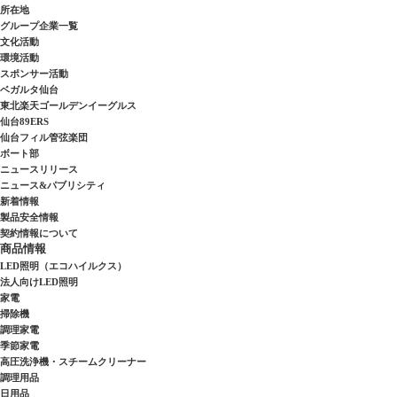
所在地
グループ企業一覧
文化活動
環境活動
スポンサー活動
ベガルタ仙台
東北楽天ゴールデンイーグルス
仙台89ERS
仙台フィル管弦楽団
ボート部
ニュースリリース
ニュース&パブリシティ
新着情報
製品安全情報
契約情報について
商品情報
LED照明（エコハイルクス）
法人向けLED照明
家電
掃除機
調理家電
季節家電
高圧洗浄機・スチームクリーナー
調理用品
日用品