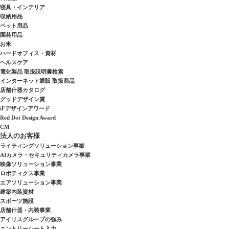
寝具・インテリア
収納用品
ペット用品
園芸用品
お米
ハードオフィス・資材
ヘルスケア
電化製品 取扱説明書検索
インターネット通販 取扱商品
店舗什器カタログ
グッドデザイン賞
iFデザインアワード
Red Dot Design Award
CM
法人のお客様
ライティングソリューション事業
AIカメラ・セキュリティカメラ事業
映像ソリューション事業
ロボティクス事業
エアソリューション事業
建築内装資材
スポーツ施設
店舗什器・内装事業
アイリスグループの強み
エントリーシート入力