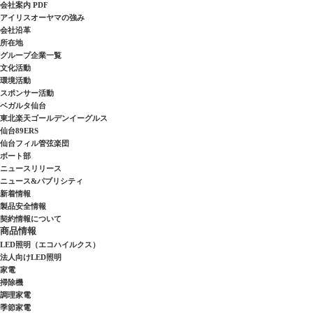
会社案内 PDF
アイリスオーヤマの強み
会社沿革
所在地
グループ企業一覧
文化活動
環境活動
スポンサー活動
ベガルタ仙台
東北楽天ゴールデンイーグルス
仙台89ERS
仙台フィル管弦楽団
ボート部
ニュースリリース
ニュース&パブリシティ
新着情報
製品安全情報
契約情報について
商品情報
LED照明（エコハイルクス）
法人向けLED照明
家電
掃除機
調理家電
季節家電