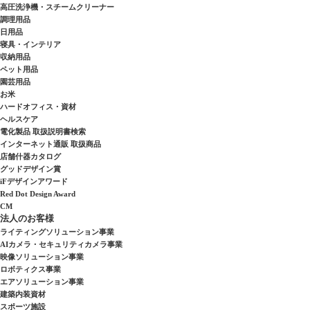
高圧洗浄機・スチームクリーナー
調理用品
日用品
寝具・インテリア
収納用品
ペット用品
園芸用品
お米
ハードオフィス・資材
ヘルスケア
電化製品 取扱説明書検索
インターネット通販 取扱商品
店舗什器カタログ
グッドデザイン賞
iFデザインアワード
Red Dot Design Award
CM
法人のお客様
ライティングソリューション事業
AIカメラ・セキュリティカメラ事業
映像ソリューション事業
ロボティクス事業
エアソリューション事業
建築内装資材
スポーツ施設