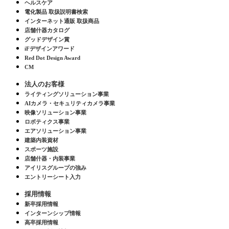
ヘルスケア
電化製品 取扱説明書検索
インターネット通販 取扱商品
店舗什器カタログ
グッドデザイン賞
iFデザインアワード
Red Dot Design Award
CM
法人のお客様
ライティングソリューション事業
AIカメラ・セキュリティカメラ事業
映像ソリューション事業
ロボティクス事業
エアソリューション事業
建築内装資材
スポーツ施設
店舗什器・内装事業
アイリスグループの強み
エントリーシート入力
採用情報
新卒採用情報
インターンシップ情報
高卒採用情報