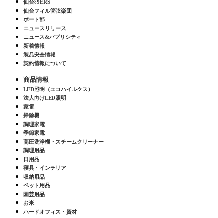
仙台89ERS
仙台フィル管弦楽団
ボート部
ニュースリリース
ニュース&パブリシティ
新着情報
製品安全情報
契約情報について
商品情報
LED照明（エコハイルクス）
法人向けLED照明
家電
掃除機
調理家電
季節家電
高圧洗浄機・スチームクリーナー
調理用品
日用品
寝具・インテリア
収納用品
ペット用品
園芸用品
お米
ハードオフィス・資材