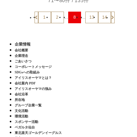
71〜80件 / 135件
1
2
...
8
...
13
14
企業情報
会社概要
企業理念
ごあいさつ
コーポレートメッセージ
SDGsへの取組み
アイリスオーヤマとは？
会社案内 PDF
アイリスオーヤマの強み
会社沿革
所在地
グループ企業一覧
文化活動
環境活動
スポンサー活動
ベガルタ仙台
東北楽天ゴールデンイーグルス