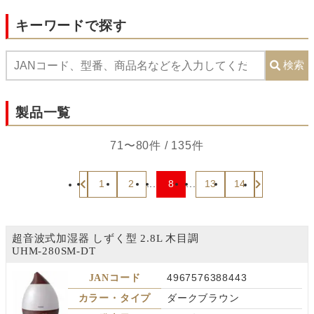
キーワードで探す
検索
製品一覧
71〜80件 / 135件
1
2
...
8
...
13
14
超音波式加湿器 しずく型 2.8L 木目調
UHM-280SM-DT
JANコード
4967576388443
カラー・タイプ
ダークブラウン