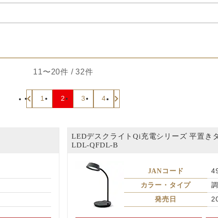
11〜20件 / 32件
1
2
3
4
LEDデスクライトQi充電シリーズ 平置き
LDL-QFDL-B
JANコード
4
カラー・タイプ
発売日
2