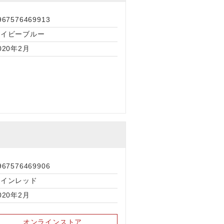
967576469913
ネイビーブルー
020年2月
967576469906
ワインレッド
020年2月
オンラインストア