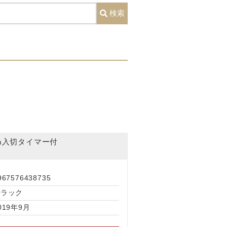
検索
h入切タイマー付
967576438735
ブラック
019年9月