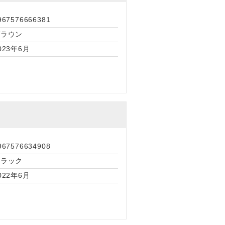
967576666381
ブラウン
023年6月
967576634908
ブラック
022年6月