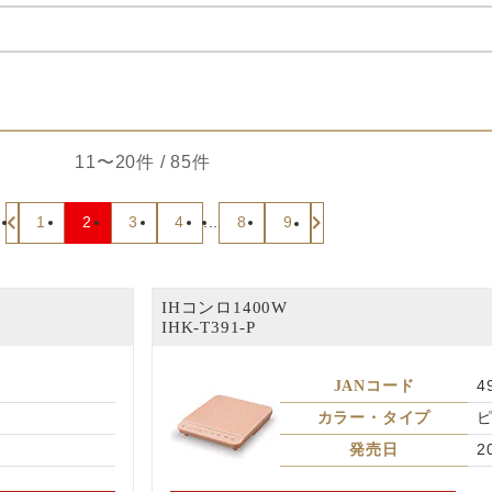
11〜20件 / 85件
1
2
3
4
...
8
9
IHコンロ1400W
IHK-T391-P
JANコード
4
カラー・タイプ
発売日
2