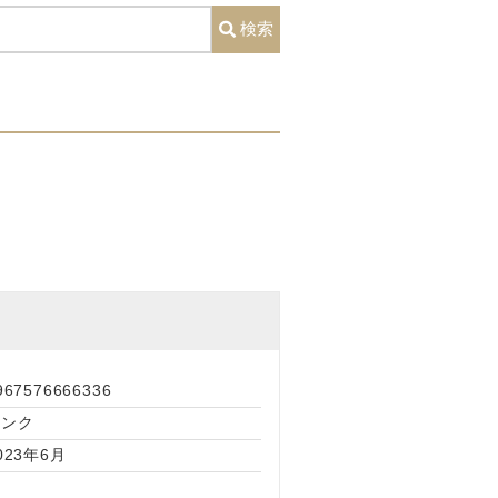
検索
967576666336
ピンク
023年6月