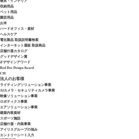
寝具・インテリア
収納用品
ペット用品
園芸用品
お米
ハードオフィス・資材
ヘルスケア
電化製品 取扱説明書検索
インターネット通販 取扱商品
店舗什器カタログ
グッドデザイン賞
iFデザインアワード
Red Dot Design Award
CM
法人のお客様
ライティングソリューション事業
AIカメラ・セキュリティカメラ事業
映像ソリューション事業
ロボティクス事業
エアソリューション事業
建築内装資材
スポーツ施設
店舗什器・内装事業
アイリスグループの強み
エントリーシート入力