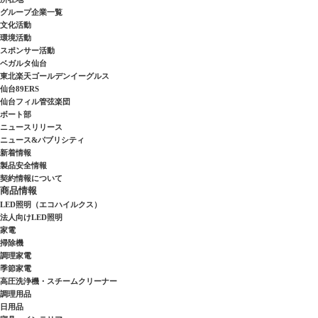
グループ企業一覧
文化活動
環境活動
スポンサー活動
ベガルタ仙台
東北楽天ゴールデンイーグルス
仙台89ERS
仙台フィル管弦楽団
ボート部
ニュースリリース
ニュース&パブリシティ
新着情報
製品安全情報
契約情報について
商品情報
LED照明（エコハイルクス）
法人向けLED照明
家電
掃除機
調理家電
季節家電
高圧洗浄機・スチームクリーナー
調理用品
日用品