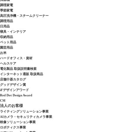
調理家電
季節家電
高圧洗浄機・スチームクリーナー
調理用品
日用品
寝具・インテリア
収納用品
ペット用品
園芸用品
お米
ハードオフィス・資材
ヘルスケア
電化製品 取扱説明書検索
インターネット通販 取扱商品
店舗什器カタログ
グッドデザイン賞
iFデザインアワード
Red Dot Design Award
CM
法人のお客様
ライティングソリューション事業
AIカメラ・セキュリティカメラ事業
映像ソリューション事業
ロボティクス事業