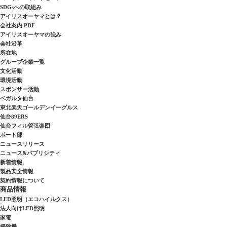
SDGsへの取組み
アイリスオーヤマとは？
会社案内 PDF
アイリスオーヤマの強み
会社沿革
所在地
グループ企業一覧
文化活動
環境活動
スポンサー活動
ベガルタ仙台
東北楽天ゴールデンイーグルス
仙台89ERS
仙台フィル管弦楽団
ボート部
ニュースリリース
ニュース&パブリシティ
新着情報
製品安全情報
契約情報について
商品情報
LED照明（エコハイルクス）
法人向けLED照明
家電
掃除機