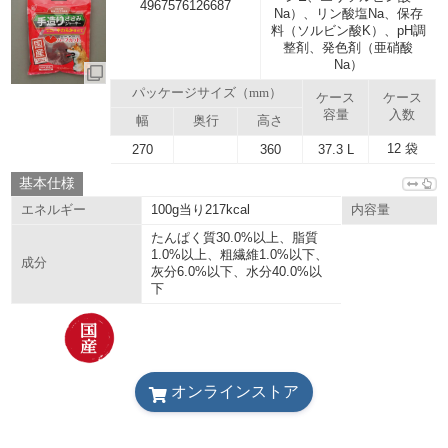
4967576126687
Na）、リン酸塩Na、保存
料（ソルビン酸K）、pH調
整剤、発色剤（亜硝酸
Na）
パッケージサイズ（mm）
ケース
ケース
容量
入数
幅
奥行
高さ
12 袋
270
360
37.3 L
基本仕様
100g当り217kcal
エネルギー
内容量
たんぱく質30.0%以上、脂質
1.0%以上、粗繊維1.0%以下、
成分
灰分6.0%以下、水分40.0%以
下
オンラインストア