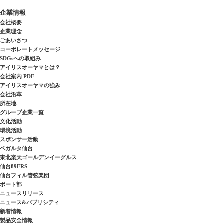
企業情報
会社概要
企業理念
ごあいさつ
コーポレートメッセージ
SDGsへの取組み
アイリスオーヤマとは？
会社案内 PDF
アイリスオーヤマの強み
会社沿革
所在地
グループ企業一覧
文化活動
環境活動
スポンサー活動
ベガルタ仙台
東北楽天ゴールデンイーグルス
仙台89ERS
仙台フィル管弦楽団
ボート部
ニュースリリース
ニュース&パブリシティ
新着情報
製品安全情報