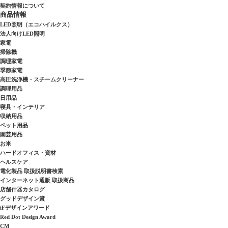
契約情報について
商品情報
LED照明（エコハイルクス）
法人向けLED照明
家電
掃除機
調理家電
季節家電
高圧洗浄機・スチームクリーナー
調理用品
日用品
寝具・インテリア
収納用品
ペット用品
園芸用品
お米
ハードオフィス・資材
ヘルスケア
電化製品 取扱説明書検索
インターネット通販 取扱商品
店舗什器カタログ
グッドデザイン賞
iFデザインアワード
Red Dot Design Award
CM