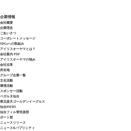
企業情報
会社概要
企業理念
ごあいさつ
コーポレートメッセージ
SDGsへの取組み
アイリスオーヤマとは？
会社案内 PDF
アイリスオーヤマの強み
会社沿革
所在地
グループ企業一覧
文化活動
環境活動
スポンサー活動
ベガルタ仙台
東北楽天ゴールデンイーグルス
仙台89ERS
仙台フィル管弦楽団
ボート部
ニュースリリース
ニュース&パブリシティ