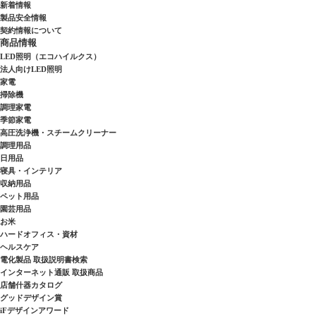
新着情報
製品安全情報
契約情報について
商品情報
LED照明（エコハイルクス）
法人向けLED照明
家電
掃除機
調理家電
季節家電
高圧洗浄機・スチームクリーナー
調理用品
日用品
寝具・インテリア
収納用品
ペット用品
園芸用品
お米
ハードオフィス・資材
ヘルスケア
電化製品 取扱説明書検索
インターネット通販 取扱商品
店舗什器カタログ
グッドデザイン賞
iFデザインアワード