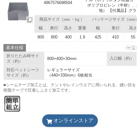
4967576698504
ポリプロピレン（中材）、
地） 【付属品】グラ
商品サイズ（mm ・kg ）
パッケージサイズ（mm）
幅
奥行
高さ
重量
幅
奥行
高さ
800
800
400
1.9
425
410
55
基本仕様
折りたたみ時サイ
800×400×30mm
入口幅（約）
ズ（約）
レギュラーサイズ
対応ペットシーツ
（440×330mm）6枚相当
サイズ（約）
■シームテープ加工とは、テントやレインウエアに用いられる、縫い目を
樹脂テープで圧着しふさぐ加工です。
オンラインストア