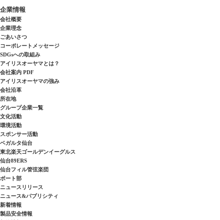
企業情報
会社概要
企業理念
ごあいさつ
コーポレートメッセージ
SDGsへの取組み
アイリスオーヤマとは？
会社案内 PDF
アイリスオーヤマの強み
会社沿革
所在地
グループ企業一覧
文化活動
環境活動
スポンサー活動
ベガルタ仙台
東北楽天ゴールデンイーグルス
仙台89ERS
仙台フィル管弦楽団
ボート部
ニュースリリース
ニュース&パブリシティ
新着情報
製品安全情報