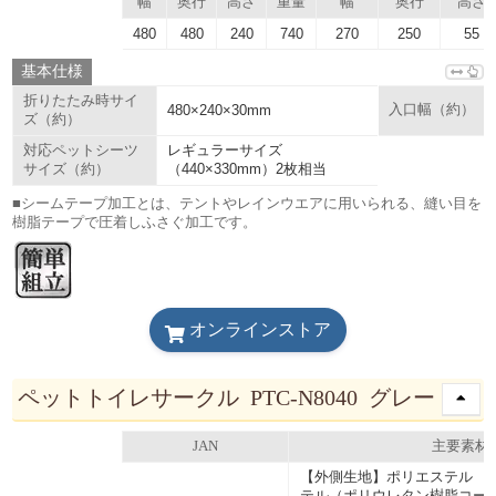
幅
奥行
高さ
重量
幅
奥行
高さ
480
480
240
740
270
250
55
基本仕様
折りたたみ時サイ
480×240×30mm
入口幅（約）
ズ（約）
レギュラーサイズ
対応ペットシーツ
（440×330mm）2枚相当
サイズ（約）
■シームテープ加工とは、テントやレインウエアに用いられる、縫い目を
樹脂テープで圧着しふさぐ加工です。
オンラインストア
ペットトイレサークル PTC-N8040 グレー
JAN
主要素材
【外側生地】ポリエステル 【
テル（ポリウレタン樹脂コーテ