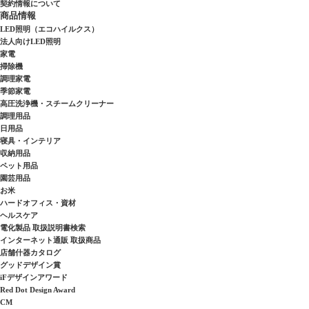
契約情報について
商品情報
LED照明（エコハイルクス）
法人向けLED照明
家電
掃除機
調理家電
季節家電
高圧洗浄機・スチームクリーナー
調理用品
日用品
寝具・インテリア
収納用品
ペット用品
園芸用品
お米
ハードオフィス・資材
ヘルスケア
電化製品 取扱説明書検索
インターネット通販 取扱商品
店舗什器カタログ
グッドデザイン賞
iFデザインアワード
Red Dot Design Award
CM