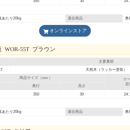
350
30
24.
枚あたり20kg
奥
適合商品
オンラインストア
WOR-55T ブラウン
主要素材
天然木（ラッカー塗装）
87
商品サイズ（mm ）
ケ
容
奥行
高さ
350
30
24.
枚あたり20kg
奥
適合商品