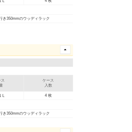
4 枚
1 L
行き350mmのウッディラック
ース
ケース
量
入数
4 枚
1 L
行き350mmのウッディラック