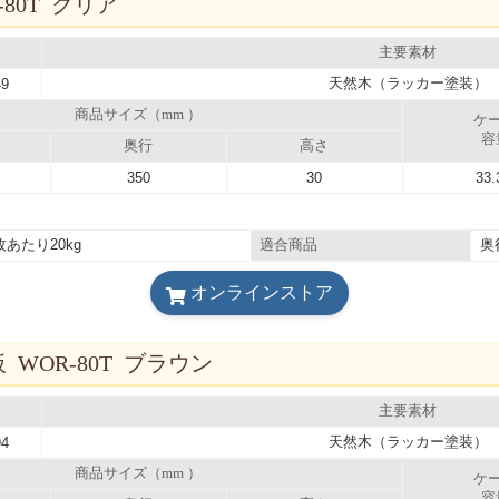
80T クリア
主要素材
天然木（ラッカー塗装）
49
商品サイズ（mm ）
ケ
容
奥行
高さ
350
30
33.
枚あたり20kg
奥
適合商品
オンラインストア
WOR-80T ブラウン
主要素材
天然木（ラッカー塗装）
94
商品サイズ（mm ）
ケ
容