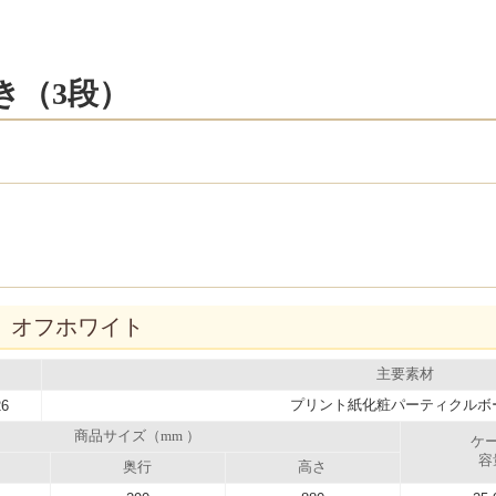
き（3段）
3D オフホワイト
主要素材
プリント紙化粧パーティクルボ
26
商品サイズ（mm ）
ケ
容
奥行
高さ