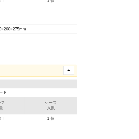
1 個
9 L
0×260×275mm
ード
ース
ケース
量
入数
1 個
9 L