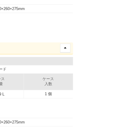
0×260×275mm
ード
ース
ケース
量
入数
1 個
9 L
0×260×275mm