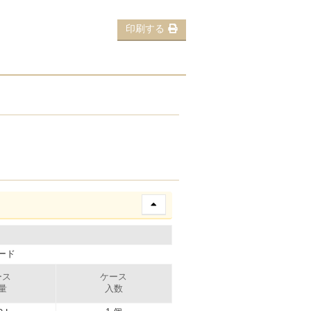
印刷する
ード
ース
ケース
量
入数