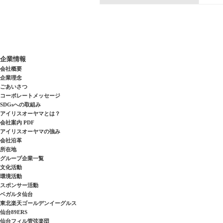
企業情報
会社概要
企業理念
ごあいさつ
コーポレートメッセージ
SDGsへの取組み
アイリスオーヤマとは？
会社案内 PDF
アイリスオーヤマの強み
会社沿革
所在地
グループ企業一覧
文化活動
環境活動
スポンサー活動
ベガルタ仙台
東北楽天ゴールデンイーグルス
仙台89ERS
仙台フィル管弦楽団