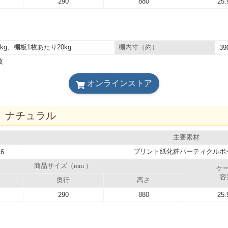
290
880
25.
0kg、棚板1枚あたり20kg
棚内寸（約）
39
枚
オンラインストア
3D ナチュラル
主要素材
プリント紙化粧パーティクルボ
46
商品サイズ（mm ）
ケ
容
奥行
高さ
290
880
25.