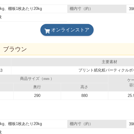
0kg、棚板1枚あたり20kg
棚内寸（約）
39
枚
オンラインストア
3D ブラウン
主要素材
プリント紙化粧パーティクルボ
53
商品サイズ（mm ）
ケ
容
奥行
高さ
290
880
25.
0kg、棚板1枚あたり20kg
棚内寸（約）
39
枚