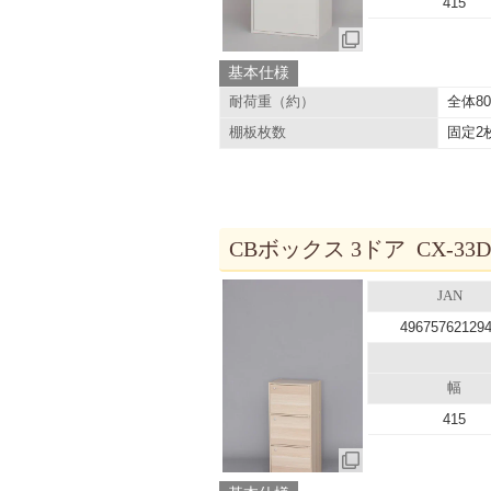
415
基本仕様
全体8
耐荷重（約）
固定2
棚板枚数
CBボックス 3ドア CX-3
JAN
49675762129
幅
415