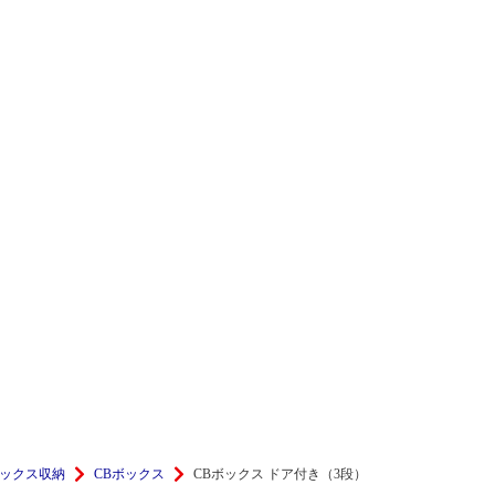
ックス収納
CBボックス
CBボックス ドア付き（3段）