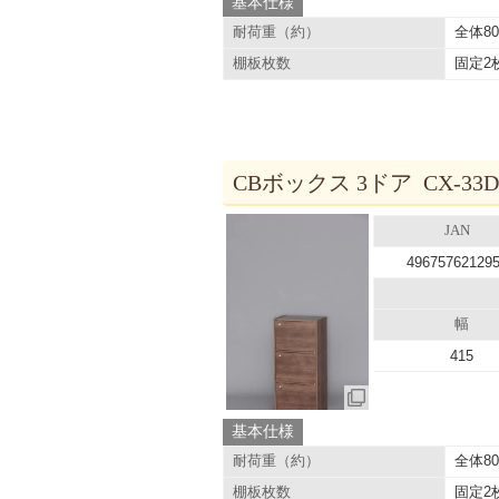
基本仕様
全体8
耐荷重（約）
固定2
棚板枚数
CBボックス 3ドア CX-3
JAN
49675762129
幅
415
基本仕様
全体8
耐荷重（約）
固定2
棚板枚数