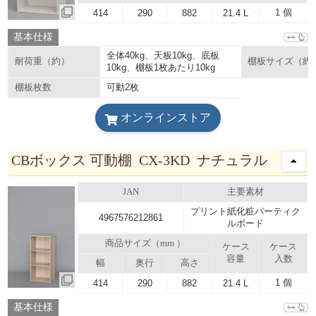
1 個
414
290
882
21.4 L
基本仕様
全体40kg、天板10kg、底板
耐荷重（約）
棚板サイズ（約
10kg、棚板1枚あたり10kg
可動2枚
棚板枚数
オンラインストア
CBボックス 可動棚 CX-3KD ナチュラル
JAN
主要素材
プリント紙化粧パーティク
4967576212861
ルボード
商品サイズ（mm ）
ケース
ケース
容量
入数
幅
奥行
高さ
1 個
414
290
882
21.4 L
基本仕様