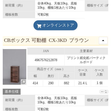
全体40kg、天板10kg、底板
耐荷重（約）
棚板サイズ（約
10kg、棚板1枚あたり10kg
可動2枚
棚板枚数
オンラインストア
CBボックス 可動棚 CX-3KD ブラウン
JAN
主要素材
プリント紙化粧パーティク
4967576212878
ルボード
商品サイズ（mm ）
ケース
ケース
容量
入数
幅
奥行
高さ
1 個
414
290
882
21.4 L
基本仕様
全体40kg、天板10kg、底板
耐荷重（約）
棚板サイズ（約
10kg、棚板1枚あたり10kg
可動2枚
棚板枚数