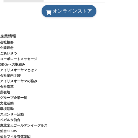
オンラインストア
企業情報
会社概要
企業理念
ごあいさつ
コーポレートメッセージ
SDGsへの取組み
アイリスオーヤマとは？
会社案内 PDF
アイリスオーヤマの強み
会社沿革
所在地
グループ企業一覧
文化活動
環境活動
スポンサー活動
ベガルタ仙台
東北楽天ゴールデンイーグルス
仙台89ERS
仙台フィル管弦楽団