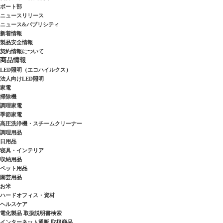
ボート部
ニュースリリース
ニュース&パブリシティ
新着情報
製品安全情報
契約情報について
商品情報
LED照明（エコハイルクス）
法人向けLED照明
家電
掃除機
調理家電
季節家電
高圧洗浄機・スチームクリーナー
調理用品
日用品
寝具・インテリア
収納用品
ペット用品
園芸用品
お米
ハードオフィス・資材
ヘルスケア
電化製品 取扱説明書検索
インターネット通販 取扱商品