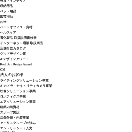
寝具・インテリア
収納用品
ペット用品
園芸用品
お米
ハードオフィス・資材
ヘルスケア
電化製品 取扱説明書検索
インターネット通販 取扱商品
店舗什器カタログ
グッドデザイン賞
iFデザインアワード
Red Dot Design Award
CM
法人のお客様
ライティングソリューション事業
AIカメラ・セキュリティカメラ事業
映像ソリューション事業
ロボティクス事業
エアソリューション事業
建築内装資材
スポーツ施設
店舗什器・内装事業
アイリスグループの強み
エントリーシート入力