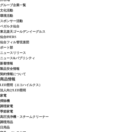
グループ企業一覧
文化活動
環境活動
スポンサー活動
ベガルタ仙台
東北楽天ゴールデンイーグルス
仙台89ERS
仙台フィル管弦楽団
ボート部
ニュースリリース
ニュース&パブリシティ
新着情報
製品安全情報
契約情報について
商品情報
LED照明（エコハイルクス）
法人向けLED照明
家電
掃除機
調理家電
季節家電
高圧洗浄機・スチームクリーナー
調理用品
日用品