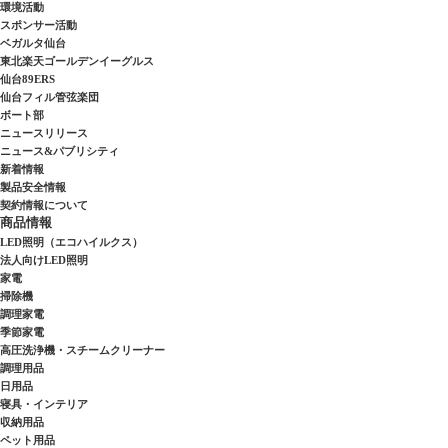
環境活動
スポンサー活動
ベガルタ仙台
東北楽天ゴールデンイーグルス
仙台89ERS
仙台フィル管弦楽団
ボート部
ニュースリリース
ニュース&パブリシティ
新着情報
製品安全情報
契約情報について
商品情報
LED照明（エコハイルクス）
法人向けLED照明
家電
掃除機
調理家電
季節家電
高圧洗浄機・スチームクリーナー
調理用品
日用品
寝具・インテリア
収納用品
ペット用品