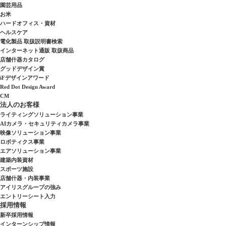
園芸用品
お米
ハードオフィス・資材
ヘルスケア
電化製品 取扱説明書検索
インターネット通販 取扱商品
店舗什器カタログ
グッドデザイン賞
iFデザインアワード
Red Dot Design Award
CM
法人のお客様
ライティングソリューション事業
AIカメラ・セキュリティカメラ事業
映像ソリューション事業
ロボティクス事業
エアソリューション事業
建築内装資材
スポーツ施設
店舗什器・内装事業
アイリスグループの強み
エントリーシート入力
採用情報
新卒採用情報
インターンシップ情報