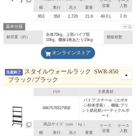
ケース
ケース
容量
入数
幅
奥行
高さ
重量
1 台
853
350
1,720
21.8
49.0 L
基本仕様
全体70kg、上部パイプ部
耐荷重（約）
棚板枚数
10kg、棚板1枚あたり15kg
オンラインストア
スタイルウォールラック SWR-850
生産終了
ブラック/ブラック
JAN
主要素材
パイプ:スチール（エポキ
シ粉体塗装）、棚板:プリ
4967576527958
ント紙化粧パーティクルボ
ード
商品サイズ（mm ・kg ）
ケース
ケース
容量
入数
幅
奥行
高さ
重量