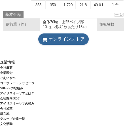
1 台
853
350
1,720
21.8
49.0 L
基本仕様
全体70kg、上部パイプ部
耐荷重（約）
棚板枚数
10kg、棚板1枚あたり15kg
オンラインストア
企業情報
会社概要
企業理念
ごあいさつ
コーポレートメッセージ
SDGsへの取組み
アイリスオーヤマとは？
会社案内 PDF
アイリスオーヤマの強み
会社沿革
所在地
グループ企業一覧
文化活動