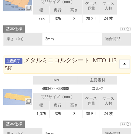
商品サイズ（mm ）
ケース
ケース
容量
入数
幅
奥行
高さ
24 枚
775
325
3
28.2 L
基本仕様
厚さ（約）
3mm
適合商品
メタルミニコルクシート MTO-113
生産終了
5K
JAN
主要素材
コルク
4905009348688
商品サイズ（mm ）
ケース
ケース
容量
入数
幅
奥行
高さ
24 枚
1,075
325
3
38.5 L
基本仕様