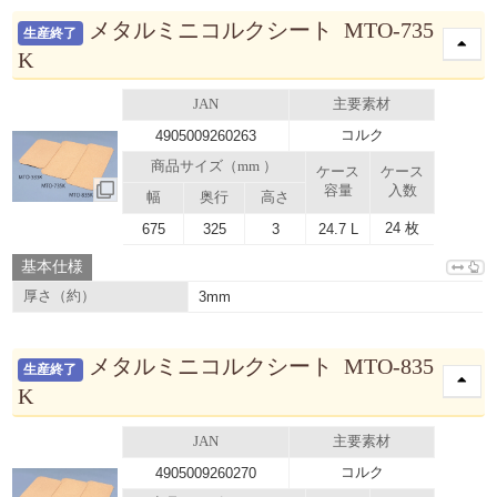
メタルミニコルクシート MTO-735
生産終了
K
JAN
主要素材
コルク
4905009260263
商品サイズ（mm ）
ケース
ケース
容量
入数
幅
奥行
高さ
24 枚
675
325
3
24.7 L
基本仕様
厚さ（約）
3mm
メタルミニコルクシート MTO-835
生産終了
K
JAN
主要素材
コルク
4905009260270