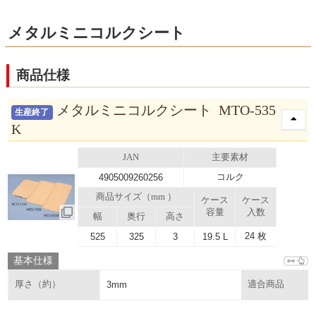
メタルミニコルクシート
商品仕様
メタルミニコルクシート MTO-535
生産終了
K
JAN
主要素材
コルク
4905009260256
商品サイズ（mm ）
ケース
ケース
容量
入数
幅
奥行
高さ
24 枚
525
325
3
19.5 L
基本仕様
厚さ（約）
3mm
適合商品