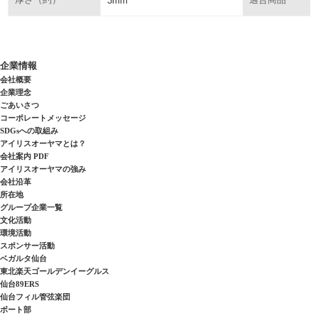
厚さ（約）
3mm
適合商品
企業情報
会社概要
企業理念
ごあいさつ
コーポレートメッセージ
SDGsへの取組み
アイリスオーヤマとは？
会社案内 PDF
アイリスオーヤマの強み
会社沿革
所在地
グループ企業一覧
文化活動
環境活動
スポンサー活動
ベガルタ仙台
東北楽天ゴールデンイーグルス
仙台89ERS
仙台フィル管弦楽団
ボート部