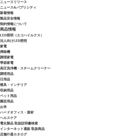
ニュースリリース
ニュース&パブリシティ
新着情報
製品安全情報
契約情報について
商品情報
LED照明（エコハイルクス）
法人向けLED照明
家電
掃除機
調理家電
季節家電
高圧洗浄機・スチームクリーナー
調理用品
日用品
寝具・インテリア
収納用品
ペット用品
園芸用品
お米
ハードオフィス・資材
ヘルスケア
電化製品 取扱説明書検索
インターネット通販 取扱商品
店舗什器カタログ