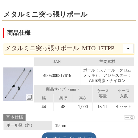
メタルミニ突っ張りポール
商品仕様
メタルミニ突っ張りポール MTO-17TPP
JAN
主要素材
ポール：スチール（クロム
メッキ）、アジャスター：
4905009317615
ABS樹脂・ナイロン
商品サイズ（mm ）
ケース
ケース
容量
入数
幅
奥行
高さ
4 セット
44
48
1,090
15.1 L
基本仕様
ポール径（約）
19mm