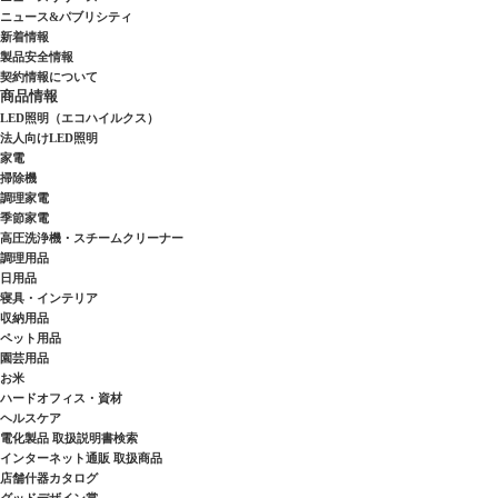
ニュース&パブリシティ
新着情報
製品安全情報
契約情報について
商品情報
LED照明（エコハイルクス）
法人向けLED照明
家電
掃除機
調理家電
季節家電
高圧洗浄機・スチームクリーナー
調理用品
日用品
寝具・インテリア
収納用品
ペット用品
園芸用品
お米
ハードオフィス・資材
ヘルスケア
電化製品 取扱説明書検索
インターネット通販 取扱商品
店舗什器カタログ