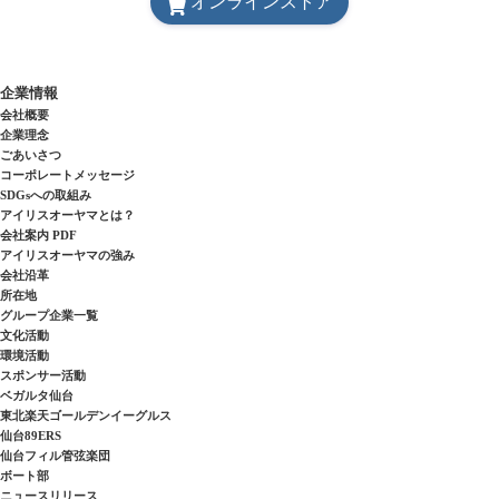
オンラインストア
企業情報
会社概要
企業理念
ごあいさつ
コーポレートメッセージ
SDGsへの取組み
アイリスオーヤマとは？
会社案内 PDF
アイリスオーヤマの強み
会社沿革
所在地
グループ企業一覧
文化活動
環境活動
スポンサー活動
ベガルタ仙台
東北楽天ゴールデンイーグルス
仙台89ERS
仙台フィル管弦楽団
ボート部
ニュースリリース