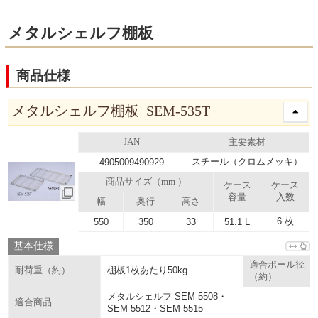
メタルシェルフ棚板
商品仕様
メタルシェルフ棚板 SEM-535T
JAN
主要素材
スチール（クロムメッキ）
4905009490929
商品サイズ（mm ）
ケース
ケース
容量
入数
幅
奥行
高さ
6 枚
550
350
33
51.1 L
基本仕様
適合ポール径
棚板1枚あたり50kg
耐荷重（約）
（約）
メタルシェルフ SEM-5508・
適合商品
SEM-5512・SEM-5515