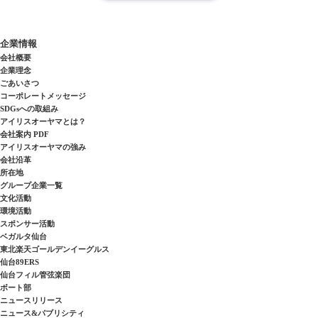
企業情報
会社概要
企業理念
ごあいさつ
コーポレートメッセージ
SDGsへの取組み
アイリスオーヤマとは？
会社案内 PDF
アイリスオーヤマの強み
会社沿革
所在地
グループ企業一覧
文化活動
環境活動
スポンサー活動
ベガルタ仙台
東北楽天ゴールデンイーグルス
仙台89ERS
仙台フィル管弦楽団
ボート部
ニュースリリース
ニュース&パブリシティ