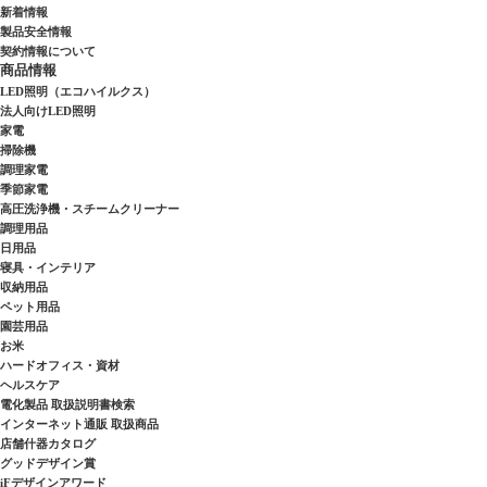
新着情報
製品安全情報
契約情報について
商品情報
LED照明（エコハイルクス）
法人向けLED照明
家電
掃除機
調理家電
季節家電
高圧洗浄機・スチームクリーナー
調理用品
日用品
寝具・インテリア
収納用品
ペット用品
園芸用品
お米
ハードオフィス・資材
ヘルスケア
電化製品 取扱説明書検索
インターネット通販 取扱商品
店舗什器カタログ
グッドデザイン賞
iFデザインアワード