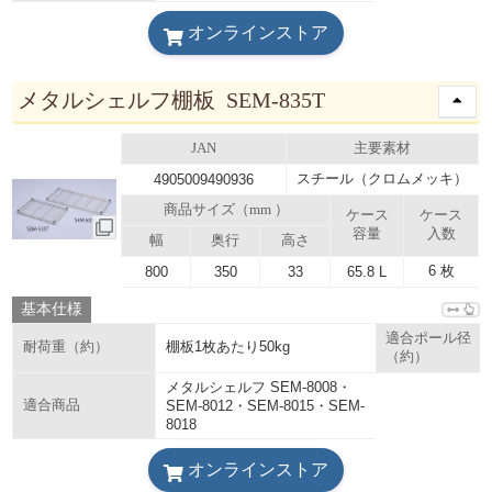
オンラインストア
メタルシェルフ棚板 SEM-835T
JAN
主要素材
スチール（クロムメッキ）
4905009490936
商品サイズ（mm ）
ケース
ケース
容量
入数
幅
奥行
高さ
6 枚
800
350
33
65.8 L
基本仕様
適合ポール径
棚板1枚あたり50kg
耐荷重（約）
（約）
メタルシェルフ SEM-8008・
適合商品
SEM-8012・SEM-8015・SEM-
8018
オンラインストア