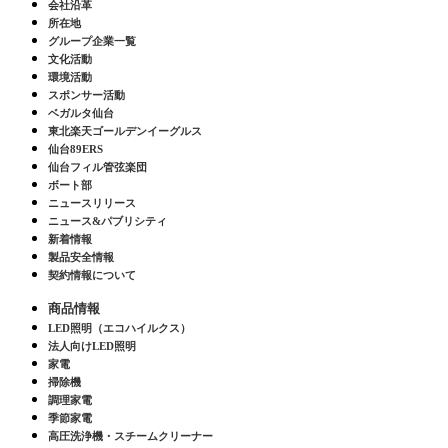
会社沿革
所在地
グループ企業一覧
文化活動
環境活動
スポンサー活動
ベガルタ仙台
東北楽天ゴールデンイーグルス
仙台89ERS
仙台フィル管弦楽団
ボート部
ニュースリリース
ニュース&パブリシティ
新着情報
製品安全情報
契約情報について
商品情報
LED照明（エコハイルクス）
法人向けLED照明
家電
掃除機
調理家電
季節家電
高圧洗浄機・スチームクリーナー