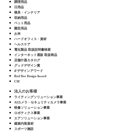
調理用品
日用品
寝具・インテリア
収納用品
ペット用品
園芸用品
お米
ハードオフィス・資材
ヘルスケア
電化製品 取扱説明書検索
インターネット通販 取扱商品
店舗什器カタログ
グッドデザイン賞
iFデザインアワード
Red Dot Design Award
CM
法人のお客様
ライティングソリューション事業
AIカメラ・セキュリティカメラ事業
映像ソリューション事業
ロボティクス事業
エアソリューション事業
建築内装資材
スポーツ施設