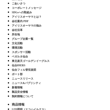
ごあいさつ
コーポレートメッセージ
SDGsへの取組み
アイリスオーヤマとは？
会社案内 PDF
アイリスオーヤマの強み
会社沿革
所在地
グループ企業一覧
文化活動
環境活動
スポンサー活動
ベガルタ仙台
東北楽天ゴールデンイーグルス
仙台89ERS
仙台フィル管弦楽団
ボート部
ニュースリリース
ニュース&パブリシティ
新着情報
製品安全情報
契約情報について
商品情報
LED照明（エコハイルクス）