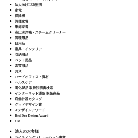
法人向けLED照明
家電
掃除機
調理家電
季節家電
高圧洗浄機・スチームクリーナー
調理用品
日用品
寝具・インテリア
収納用品
ペット用品
園芸用品
お米
ハードオフィス・資材
ヘルスケア
電化製品 取扱説明書検索
インターネット通販 取扱商品
店舗什器カタログ
グッドデザイン賞
iFデザインアワード
Red Dot Design Award
CM
法人のお客様
ライティングソリューション事業