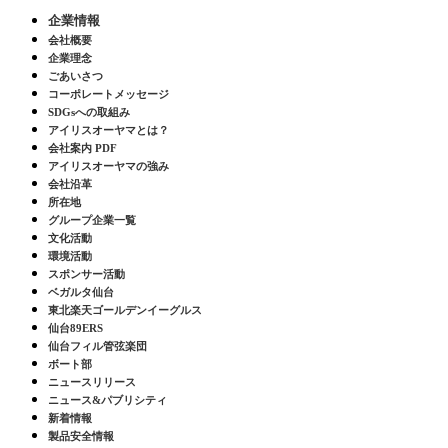
企業情報
会社概要
企業理念
ごあいさつ
コーポレートメッセージ
SDGsへの取組み
アイリスオーヤマとは？
会社案内 PDF
アイリスオーヤマの強み
会社沿革
所在地
グループ企業一覧
文化活動
環境活動
スポンサー活動
ベガルタ仙台
東北楽天ゴールデンイーグルス
仙台89ERS
仙台フィル管弦楽団
ボート部
ニュースリリース
ニュース&パブリシティ
新着情報
製品安全情報