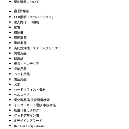
契約情報について
商品情報
LED照明（エコハイルクス）
法人向けLED照明
家電
掃除機
調理家電
季節家電
高圧洗浄機・スチームクリーナー
調理用品
日用品
寝具・インテリア
収納用品
ペット用品
園芸用品
お米
ハードオフィス・資材
ヘルスケア
電化製品 取扱説明書検索
インターネット通販 取扱商品
店舗什器カタログ
グッドデザイン賞
iFデザインアワード
Red Dot Design Award