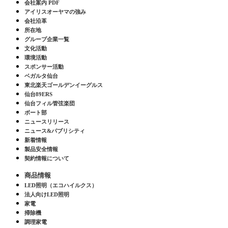
会社案内 PDF
アイリスオーヤマの強み
会社沿革
所在地
グループ企業一覧
文化活動
環境活動
スポンサー活動
ベガルタ仙台
東北楽天ゴールデンイーグルス
仙台89ERS
仙台フィル管弦楽団
ボート部
ニュースリリース
ニュース&パブリシティ
新着情報
製品安全情報
契約情報について
商品情報
LED照明（エコハイルクス）
法人向けLED照明
家電
掃除機
調理家電