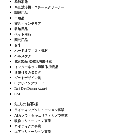
季節家電
高圧洗浄機・スチームクリーナー
調理用品
日用品
寝具・インテリア
収納用品
ペット用品
園芸用品
お米
ハードオフィス・資材
ヘルスケア
電化製品 取扱説明書検索
インターネット通販 取扱商品
店舗什器カタログ
グッドデザイン賞
iFデザインアワード
Red Dot Design Award
CM
法人のお客様
ライティングソリューション事業
AIカメラ・セキュリティカメラ事業
映像ソリューション事業
ロボティクス事業
エアソリューション事業