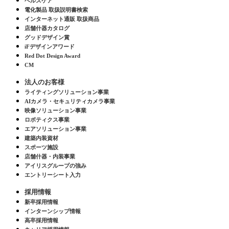
ヘルスケア
電化製品 取扱説明書検索
インターネット通販 取扱商品
店舗什器カタログ
グッドデザイン賞
iFデザインアワード
Red Dot Design Award
CM
法人のお客様
ライティングソリューション事業
AIカメラ・セキュリティカメラ事業
映像ソリューション事業
ロボティクス事業
エアソリューション事業
建築内装資材
スポーツ施設
店舗什器・内装事業
アイリスグループの強み
エントリーシート入力
採用情報
新卒採用情報
インターンシップ情報
高卒採用情報