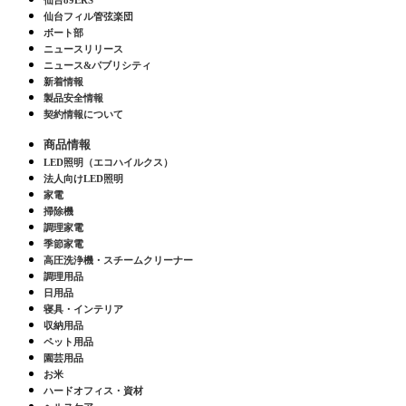
仙台フィル管弦楽団
ボート部
ニュースリリース
ニュース&パブリシティ
新着情報
製品安全情報
契約情報について
商品情報
LED照明（エコハイルクス）
法人向けLED照明
家電
掃除機
調理家電
季節家電
高圧洗浄機・スチームクリーナー
調理用品
日用品
寝具・インテリア
収納用品
ペット用品
園芸用品
お米
ハードオフィス・資材