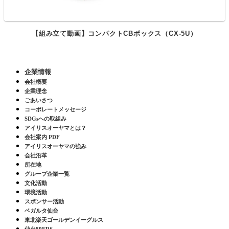
【組み立て動画】コンパクトCBボックス（CX-5U）
企業情報
会社概要
企業理念
ごあいさつ
コーポレートメッセージ
SDGsへの取組み
アイリスオーヤマとは？
会社案内 PDF
アイリスオーヤマの強み
会社沿革
所在地
グループ企業一覧
文化活動
環境活動
スポンサー活動
ベガルタ仙台
東北楽天ゴールデンイーグルス
仙台89ERS