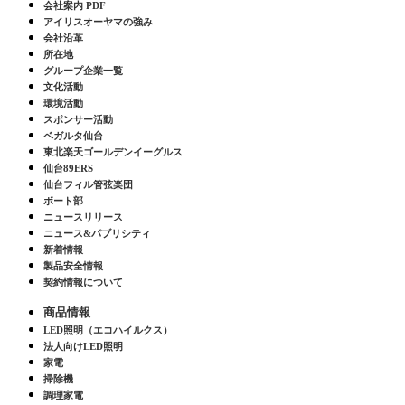
会社案内 PDF
アイリスオーヤマの強み
会社沿革
所在地
グループ企業一覧
文化活動
環境活動
スポンサー活動
ベガルタ仙台
東北楽天ゴールデンイーグルス
仙台89ERS
仙台フィル管弦楽団
ボート部
ニュースリリース
ニュース&パブリシティ
新着情報
製品安全情報
契約情報について
商品情報
LED照明（エコハイルクス）
法人向けLED照明
家電
掃除機
調理家電