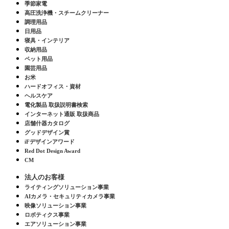
季節家電
高圧洗浄機・スチームクリーナー
調理用品
日用品
寝具・インテリア
収納用品
ペット用品
園芸用品
お米
ハードオフィス・資材
ヘルスケア
電化製品 取扱説明書検索
インターネット通販 取扱商品
店舗什器カタログ
グッドデザイン賞
iFデザインアワード
Red Dot Design Award
CM
法人のお客様
ライティングソリューション事業
AIカメラ・セキュリティカメラ事業
映像ソリューション事業
ロボティクス事業
エアソリューション事業