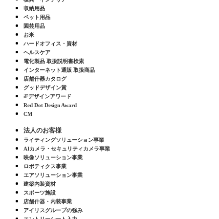
収納用品
ペット用品
園芸用品
お米
ハードオフィス・資材
ヘルスケア
電化製品 取扱説明書検索
インターネット通販 取扱商品
店舗什器カタログ
グッドデザイン賞
iFデザインアワード
Red Dot Design Award
CM
法人のお客様
ライティングソリューション事業
AIカメラ・セキュリティカメラ事業
映像ソリューション事業
ロボティクス事業
エアソリューション事業
建築内装資材
スポーツ施設
店舗什器・内装事業
アイリスグループの強み