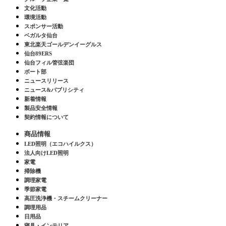
文化活動
環境活動
スポンサー活動
ベガルタ仙台
東北楽天ゴールデンイーグルス
仙台89ERS
仙台フィル管弦楽団
ボート部
ニュースリリース
ニュース&パブリシティ
新着情報
製品安全情報
契約情報について
商品情報
LED照明（エコハイルクス）
法人向けLED照明
家電
掃除機
調理家電
季節家電
高圧洗浄機・スチームクリーナー
調理用品
日用品
寝具・インテリア