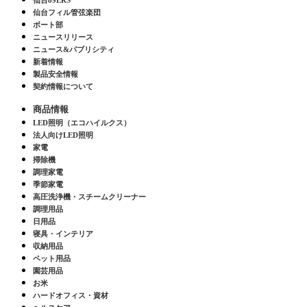
仙台89ERS
仙台フィル管弦楽団
ボート部
ニュースリリース
ニュース&パブリシティ
新着情報
製品安全情報
契約情報について
商品情報
LED照明（エコハイルクス）
法人向けLED照明
家電
掃除機
調理家電
季節家電
高圧洗浄機・スチームクリーナー
調理用品
日用品
寝具・インテリア
収納用品
ペット用品
園芸用品
お米
ハードオフィス・資材