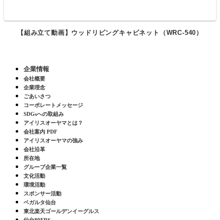
【組み立て動画】ウッドリビングキャビネット（WRC-540）
企業情報
会社概要
企業理念
ごあいさつ
コーポレートメッセージ
SDGsへの取組み
アイリスオーヤマとは？
会社案内 PDF
アイリスオーヤマの強み
会社沿革
所在地
グループ企業一覧
文化活動
環境活動
スポンサー活動
ベガルタ仙台
東北楽天ゴールデンイーグルス