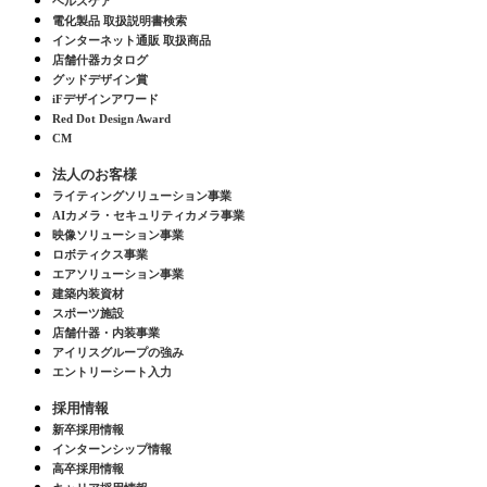
ヘルスケア
電化製品 取扱説明書検索
インターネット通販 取扱商品
店舗什器カタログ
グッドデザイン賞
iFデザインアワード
Red Dot Design Award
CM
法人のお客様
ライティングソリューション事業
AIカメラ・セキュリティカメラ事業
映像ソリューション事業
ロボティクス事業
エアソリューション事業
建築内装資材
スポーツ施設
店舗什器・内装事業
アイリスグループの強み
エントリーシート入力
採用情報
新卒採用情報
インターンシップ情報
高卒採用情報