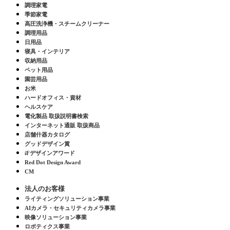
調理家電
季節家電
高圧洗浄機・スチームクリーナー
調理用品
日用品
寝具・インテリア
収納用品
ペット用品
園芸用品
お米
ハードオフィス・資材
ヘルスケア
電化製品 取扱説明書検索
インターネット通販 取扱商品
店舗什器カタログ
グッドデザイン賞
iFデザインアワード
Red Dot Design Award
CM
法人のお客様
ライティングソリューション事業
AIカメラ・セキュリティカメラ事業
映像ソリューション事業
ロボティクス事業