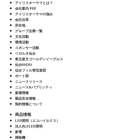
アイリスオーヤマとは？
会社案内 PDF
アイリスオーヤマの強み
会社沿革
所在地
グループ企業一覧
文化活動
環境活動
スポンサー活動
ベガルタ仙台
東北楽天ゴールデンイーグルス
仙台89ERS
仙台フィル管弦楽団
ボート部
ニュースリリース
ニュース&パブリシティ
新着情報
製品安全情報
契約情報について
商品情報
LED照明（エコハイルクス）
法人向けLED照明
家電
掃除機